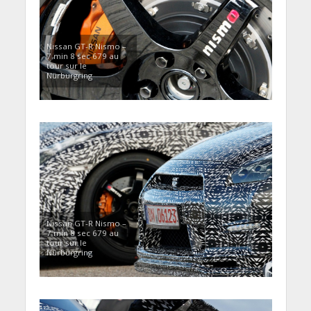
Nissan GT-R Nismo –
7 min 8 sec 679 au
tour sur le
Nürburgring
Nissan GT-R Nismo –
7 min 8 sec 679 au
tour sur le
Nürburgring