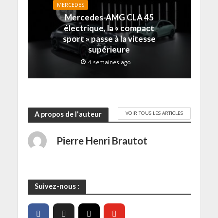
e
)
MERCEDES
f
Mercedes-AMG CLA 45
e
n
électrique, la « compact
ê
t
sport » passe à la vitesse
r
e
supérieure
)
4 semaines ago
VOIR TOUS LES ARTICLES
A propos de l'auteur
Pierre Henri Brautot
Suivez-nous :