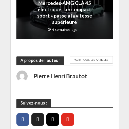
l
)
)
e
Mercedes-AMG CLA 45
e
)
f
électrique, la « compact
e
sport » passe à la vitesse
n
ê
supérieure
t
r
4 semaines ago
e
)
VOIR TOUS LES ARTICLES
A propos de l'auteur
Pierre Henri Brautot
Suivez-nous :