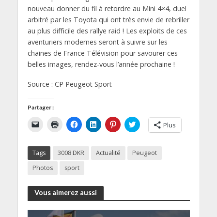
nouveau donner du fil à retordre au Mini 4×4, duel
arbitré par les Toyota qui ont très envie de rebriller
au plus difficile des rallye raid ! Les exploits de ces
aventuriers modernes seront à suivre sur les
chaines de France Télévision pour savourer ces
belles images, rendez-vous l’année prochaine !
Source : CP Peugeot Sport
Partager :
C
C
C
C
C
C
Plus
l
l
l
l
l
l
i
i
i
i
i
i
q
q
q
q
q
q
u
u
u
u
u
u
Tags
3008 DKR
Actualité
Peugeot
e
e
e
e
e
e
r
r
z
z
z
z
p
p
p
p
p
p
Photos
sport
o
o
o
o
o
o
u
u
u
u
u
u
r
r
r
r
r
r
e
i
p
p
p
p
Vous aimerez aussi
n
m
a
a
a
a
v
p
r
r
r
r
o
r
t
t
t
t