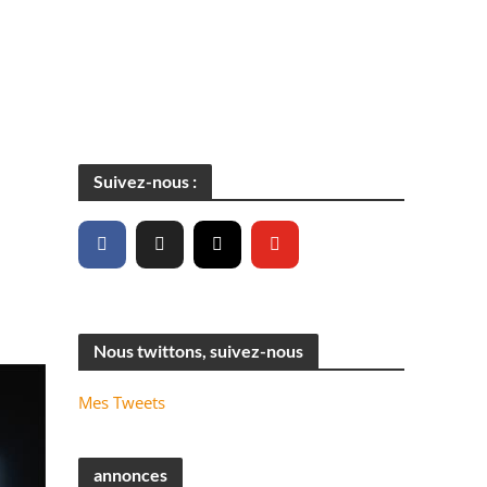
Suivez-nous :
Nous twittons, suivez-nous
Mes Tweets
annonces