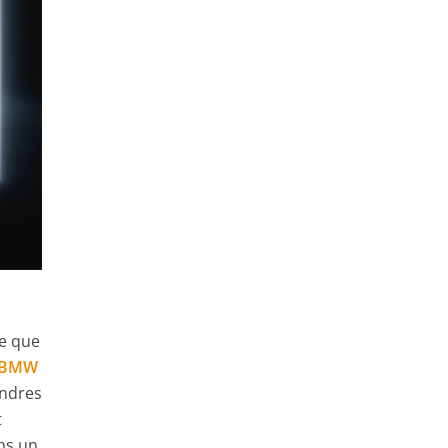
re que
BMW
indres
t
ans un