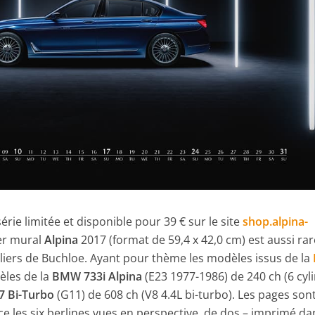
érie limitée et disponible pour 39 € sur le site
shop.alpina-
ier mural
Alpina
2017 (format de 59,4 x 42,0 cm) est aussi ra
eliers de Buchloe. Ayant pour thème les modèles issus de la
èles de la
BMW 733i Alpina
(E23 1977-1986) de 240 ch (6 cyl
7 Bi-Turbo
(G11) de 608 ch (V8 4.4L bi-turbo). Les pages son
ce les six berlines vues en perspective, de dos – imprimé d