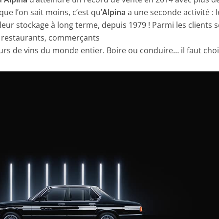
que l’on sait moins, c’est qu’
Alpina
a une seconde activité : l
leur stockage à long terme, depuis 1979 ! Parmi les clients s
s restaurants, commerçants
rs de vins du monde entier. Boire ou conduire… il faut chois