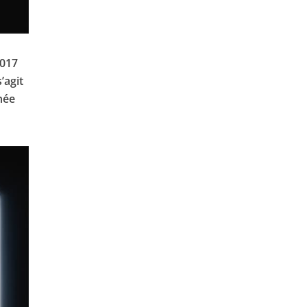
2017
’agit
née