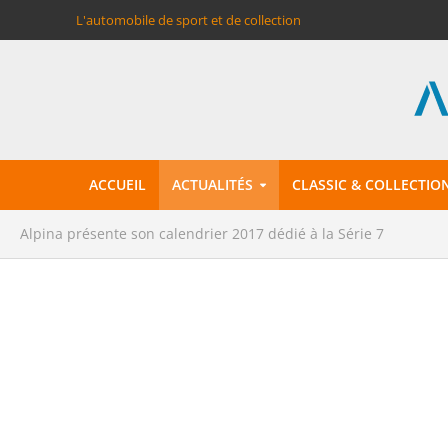
L'automobile de sport et de collection
ACCUEIL
ACTUALITÉS
CLASSIC & COLLECTIO
Alpina présente son calendrier 2017 dédié à la Série 7