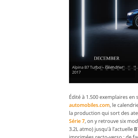
Alpina B7 Turbo – calendrier
2017
Édité à 1.500 exemplaires en s
automobiles.com
, le calendr
la production qui sort des at
Série 7
, on y retrouve six mod
3.2L atmo) jusqu’à l’actuelle
B
imprimées recto-verso : de fa