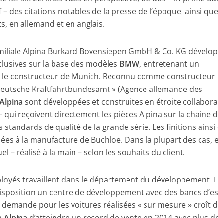
 des citations notables de la presse de l‘époque, ainsi qu
s, en allemand et en anglais.
familiale Alpina Burkard Bovensiepen GmbH & Co. KG dévelop
clusives sur la base des modèles
BMW
, entretenant un
ec le constructeur de Munich. Reconnu comme constructeur
 Deutsche Kraftfahrtbundesamt » (Agence allemande des
Alpina
sont développées et construites en étroite collabora
 qui reçoivent directement les pièces Alpina sur la chaine 
 standards de qualité de la grande série. Les finitions ainsi
tuées à la manufacture de Buchloe. Dans la plupart des cas, e
el – réalisé à la main – selon les souhaits du client.
loyés travaillent dans le département du développement. 
disposition un centre de développement avec des bancs d’es
La demande pour les voitures réalisées « sur mesure » croît 
 à
Alpina
d’atteindre un record de vente en 2014 avec plus d