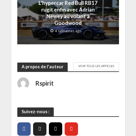
L’hypercar Red Bull RB17
l
)
)
e
e
)
rugit enfin avec Adrian
f
e
Newey au volant à
n
Goodwood
ê
t
r
4 semaines ago
e
)
VOIR TOUS LES ARTICLES
A propos de l'auteur
Rspirit
Suivez-nous :