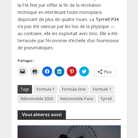
la FIA finit par siffler la fin de la récréation
technique en interdisant toute monoplace
disposant de plus de quatre roues. La
Tyrrell P34
n’a pas été vaincue par les lois de la physique —
au contraire, elle les exploitait avec brio. Elle a été
terrassée par l’économie d’échelle d’un fournisseur
de pneumatiques.
Partager :
C
C
C
C
C
C
Plus
l
l
l
l
l
l
i
i
i
i
i
i
q
q
q
q
q
q
u
u
u
u
u
u
Tags
Formula 1
Formula One
Formule 1
e
e
e
e
e
e
r
r
z
z
z
z
p
p
p
p
p
p
Rétromobile 2026
Retromobile Paris
Tyrrell
o
o
o
o
o
o
u
u
u
u
u
u
r
r
r
r
r
r
e
i
p
p
p
p
Vous aimerez aussi
n
m
a
a
a
a
v
p
r
r
r
r
o
r
t
t
t
t
y
i
a
a
a
a
e
m
g
g
g
g