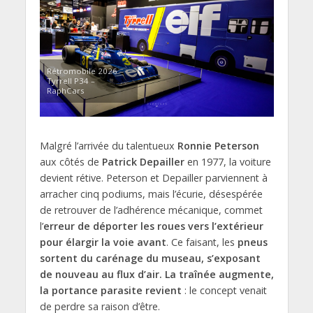
Rétromobile 2026 –
Tyrrell P34 –
RaphCars
Malgré l’arrivée du talentueux
Ronnie Peterson
aux côtés de
Patrick Depailler
en 1977, la voiture
devient rétive. Peterson et Depailler parviennent à
arracher cinq podiums, mais l’écurie, désespérée
de retrouver de l’adhérence mécanique, commet
l’
erreur de déporter les roues vers l’extérieur
pour élargir la voie avant
. Ce faisant, les
pneus
sortent du carénage du museau, s’exposant
de nouveau au flux d’air. La traînée augmente,
la portance parasite revient
: le concept venait
de perdre sa raison d’être.