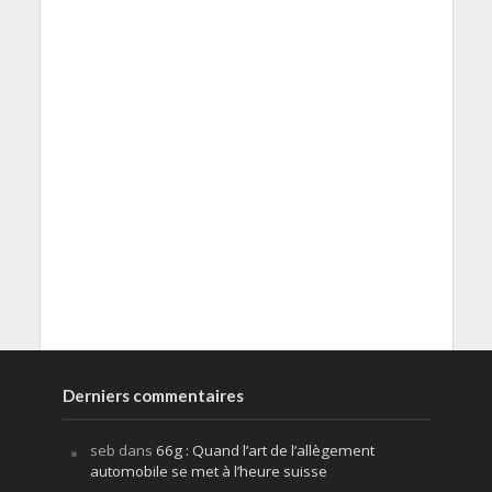
Derniers commentaires
seb
dans
66g : Quand l’art de l’allègement
automobile se met à l’heure suisse