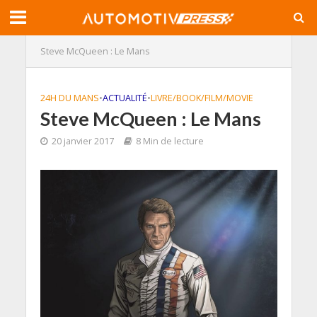
Steve McQueen : Le Mans
24H DU MANS
•
ACTUALITÉ
•
LIVRE/BOOK/FILM/MOVIE
Steve McQueen : Le Mans
20 janvier 2017
8 Min de lecture