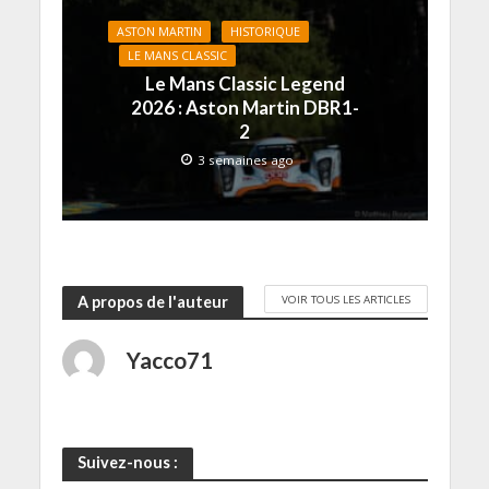
l
)
)
e
e
)
ASTON MARTIN
HISTORIQUE
f
e
LE MANS CLASSIC
n
ê
Le Mans Classic Legend
t
r
2026 : Aston Martin DBR1-
e
2
)
3 semaines ago
VOIR TOUS LES ARTICLES
A propos de l'auteur
Yacco71
Suivez-nous :