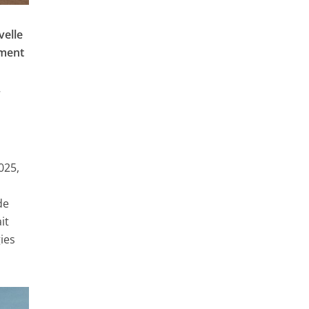
velle
ement
.
025,
de
it
ies