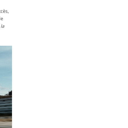
xcès,
de
 la