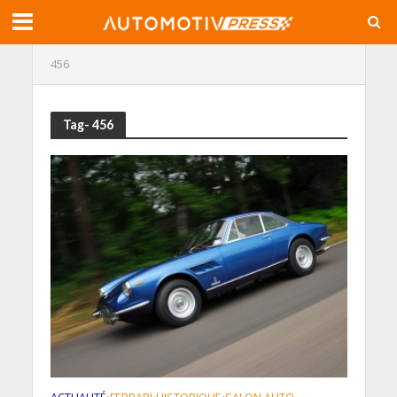
456
Tag- 456