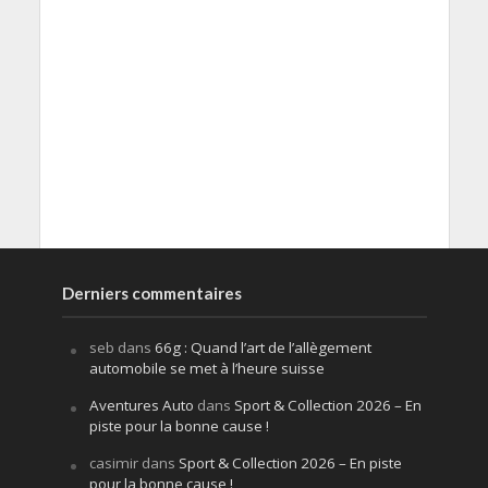
Derniers commentaires
seb
dans
66g : Quand l’art de l’allègement
automobile se met à l’heure suisse
Aventures Auto
dans
Sport & Collection 2026 – En
piste pour la bonne cause !
casimir
dans
Sport & Collection 2026 – En piste
pour la bonne cause !