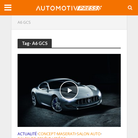
A6 GCS
Tag- A6 GCS
ACTUALITÉ
CONCEPT
MASERATI
SALON AUTO
•
•
•
•