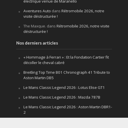
électrique venue de Maranello
Aventures Auto
dans
Rétromobile 2026, notre
visite déstructurée !
The Maxque.
dans
Rétromobile 2026, notre visite
déstructurée !
Nos derniers articles
« Hommage à Ferrari » : Et la Fondation Cartier fit
décoller le cheval cabré
Breitling Top Time B01 Chronograph 41 Tribute to
Aston Martin DB5
Le Mans Classic Legend 2026 : Lotus Elise GT1
Le Mans Classic Legend 2026 : Mazda 787B
Le Mans Classic Legend 2026 : Aston Martin DBR1-
2
Festival of Speed Goodwood 2026 : la leçon
silencieuse d’un V12 qui hurle