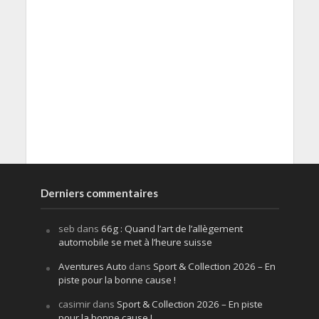
Derniers commentaires
seb
dans
66g : Quand l’art de l’allègement
automobile se met à l’heure suisse
Aventures Auto
dans
Sport & Collection 2026 – En
piste pour la bonne cause !
casimir
dans
Sport & Collection 2026 – En piste
pour la bonne cause !