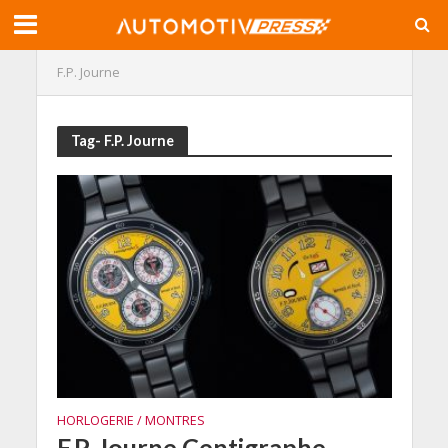
F.P. Journe
Tag- F.P. Journe
HORLOGERIE / MONTRES
F.P. Journe Centigraphe