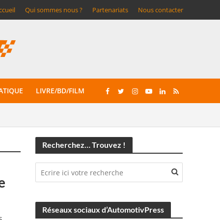
ccueil
Qui sommes nous ?
Partenariats
Nous contacter
ATIQUE
LIVRE/BD/FILM
Recherchez… Trouvez !
e
Réseaux sociaux d’AutomotivPress
s