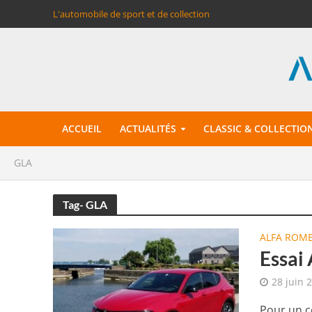
L'automobile de sport et de collection
ACCUEIL
ACTUALITÉS
CLASSIC & COLLECTIO
GLA
Tag- GLA
ALFA ROM
Essai
28 juin 
Pour un c