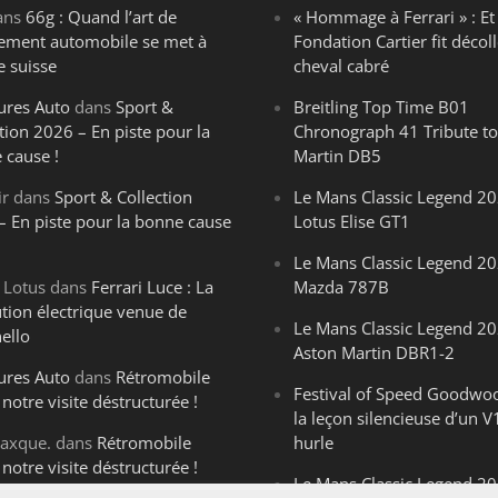
ans
66g : Quand l’art de
« Hommage à Ferrari » : Et 
ègement automobile se met à
Fondation Cartier fit décoll
e suisse
cheval cabré
ures Auto
dans
Sport &
Breitling Top Time B01
tion 2026 – En piste pour la
Chronograph 41 Tribute to
 cause !
Martin DB5
ir
dans
Sport & Collection
Le Mans Classic Legend 20
– En piste pour la bonne cause
Lotus Elise GT1
Le Mans Classic Legend 20
 Lotus
dans
Ferrari Luce : La
Mazda 787B
ution électrique venue de
Le Mans Classic Legend 20
ello
Aston Martin DBR1-2
ures Auto
dans
Rétromobile
Festival of Speed Goodwo
notre visite déstructurée !
la leçon silencieuse d’un V
axque.
dans
Rétromobile
hurle
notre visite déstructurée !
Le Mans Classic Legend 202