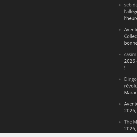
seb
d
l’all
l’heur
Avent
Collec
bonne
casim
2026 
!
Dingo
révol
Maran
Avent
2026, 
The M
2026, 