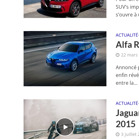
SUV’s imp
s’ouvre à 
ACTUALITÉ
Alfa 
22 mars
Annoncé p
enfin révé
entre la...
ACTUALITÉ
Jagua
2015
3 juillet