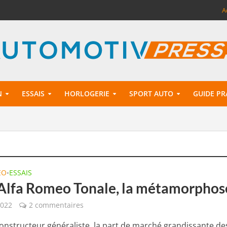
A
N
ESSAIS
HORLOGERIE
SPORT AUTO
GUIDE PR
EO
ESSAIS
•
 Alfa Romeo Tonale, la métamorphos
2022
2 commentaires
onstructeur généraliste, la part de marché grandissante de