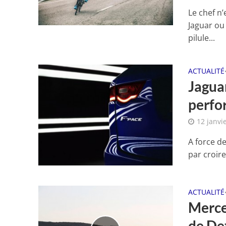
Le chef n
Jaguar ou 
pilule...
ACTUALITÉ
Jagua
perfo
12 janvi
A force de
par croire
ACTUALITÉ
Merce
de De