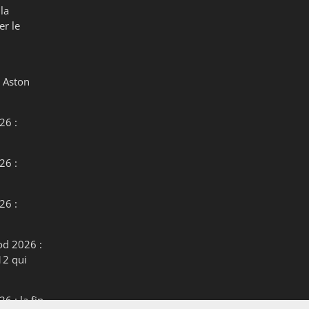
la
er le
 Aston
26 :
26 :
26 :
od 2026 :
12 qui
6 : la fin