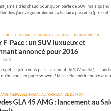
’est jamais très chaud pour qu’on parle de SUV, mais quand 
Bentley, j’arrive généralement à lui faire passer la (grosse)
CONCEPT
JAGUAR
SALON AUTO
SALON DE DETROIT
VIDÉOS
•
•
•
•
•
r F-Pace : un SUV luxueux et
rmant annoncé pour 2016
er 2015
 répéter qu’on vous parle rarement de SUV ou 4×4, je fais fi
 qu’on vous en parle souvent ! Mais celui mérite notre attent
AMG
MERCEDES
SALON AUTO
SALON DE DETROIT
•
•
•
•
des GLA 45 AMG : lancement au Sa
troit