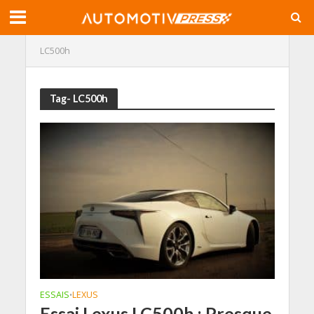
LC500h
Tag- LC500h
ESSAIS
LEXUS
•
Essai Lexus LC500h : Presque