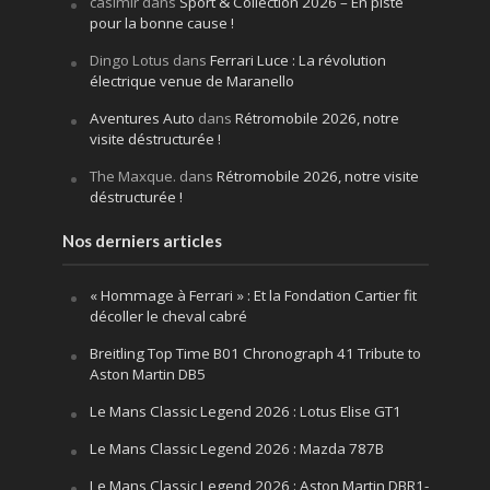
casimir
dans
Sport & Collection 2026 – En piste
pour la bonne cause !
Dingo Lotus
dans
Ferrari Luce : La révolution
électrique venue de Maranello
Aventures Auto
dans
Rétromobile 2026, notre
visite déstructurée !
The Maxque.
dans
Rétromobile 2026, notre visite
déstructurée !
Nos derniers articles
« Hommage à Ferrari » : Et la Fondation Cartier fit
décoller le cheval cabré
Breitling Top Time B01 Chronograph 41 Tribute to
Aston Martin DB5
Le Mans Classic Legend 2026 : Lotus Elise GT1
Le Mans Classic Legend 2026 : Mazda 787B
Le Mans Classic Legend 2026 : Aston Martin DBR1-