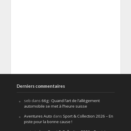
Derniers commentaires
seb
dans
66g : Quand l’art de l’allègement
automobile se met à l’heure suisse
Aventures Auto
dans
Sport & Collection 2026 – En
piste pour la bonne cause !