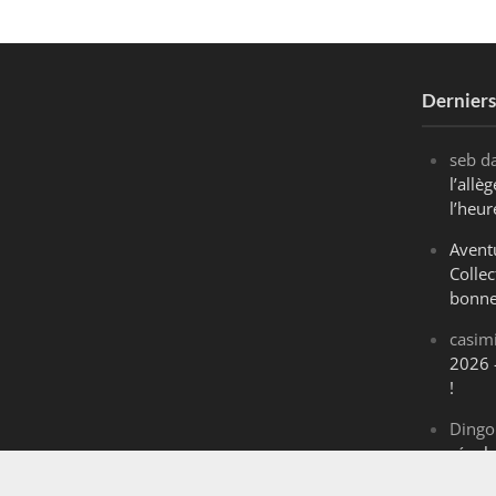
Dernier
seb
d
l’all
l’heur
Avent
Collec
bonne
casim
2026 
!
Dingo
révol
Maran