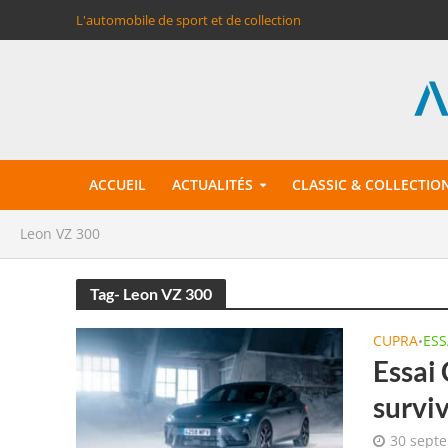
L'automobile de sport et de collection
ACCUEIL
ACTUALITÉS
CLASSIC & COLLECTIO
Leon VZ 300
Tag- Leon VZ 300
CUPRA
ESS
•
Essai 
survi
30 sept