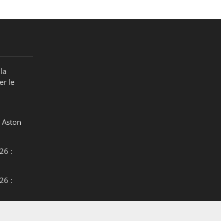
la
er le
 Aston
26 :
26 :
26 :