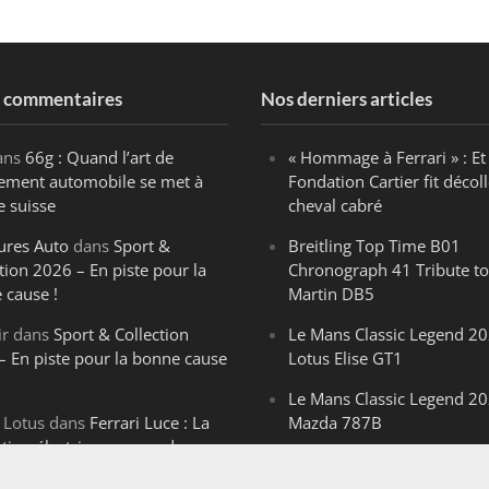
s commentaires
Nos derniers articles
ans
66g : Quand l’art de
« Hommage à Ferrari » : Et 
ègement automobile se met à
Fondation Cartier fit décoll
e suisse
cheval cabré
ures Auto
dans
Sport &
Breitling Top Time B01
tion 2026 – En piste pour la
Chronograph 41 Tribute to
 cause !
Martin DB5
ir
dans
Sport & Collection
Le Mans Classic Legend 20
– En piste pour la bonne cause
Lotus Elise GT1
Le Mans Classic Legend 20
 Lotus
dans
Ferrari Luce : La
Mazda 787B
ution électrique venue de
Le Mans Classic Legend 20
ello
Aston Martin DBR1-2