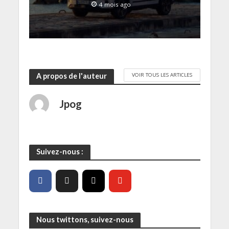
ê
4 mois ago
t
r
e
)
VOIR TOUS LES ARTICLES
A propos de l'auteur
Jpog
Suivez-nous :
Nous twittons, suivez-nous