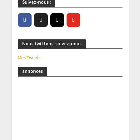
Suivez-nous :
Nous twittons, suivez-nous
Mes Tweets
annonces