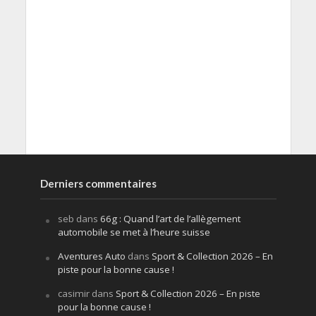
Derniers commentaires
seb
dans
66g : Quand l’art de l’allègement
automobile se met à l’heure suisse
Aventures Auto
dans
Sport & Collection 2026 – En
piste pour la bonne cause !
casimir
dans
Sport & Collection 2026 – En piste
pour la bonne cause !