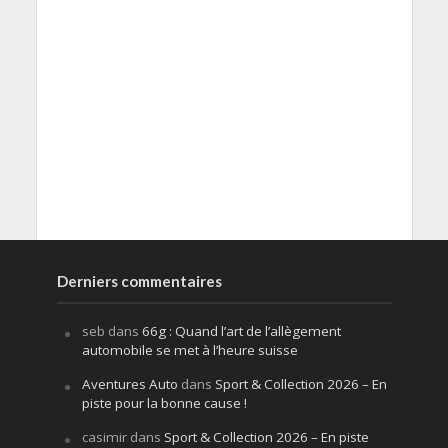
Derniers commentaires
seb
dans
66g : Quand l’art de l’allègement
automobile se met à l’heure suisse
Aventures Auto
dans
Sport & Collection 2026 – En
piste pour la bonne cause !
casimir
dans
Sport & Collection 2026 – En piste