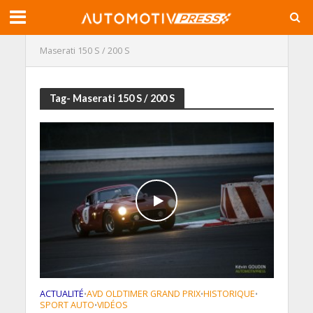
Maserati 150 S / 200 S
Tag- Maserati 150 S / 200 S
ACTUALITÉ
AVD OLDTIMER GRAND PRIX
HISTORIQUE
•
•
•
SPORT AUTO
VIDÉOS
•