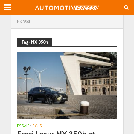
NX 350h
Tag- NX 350h
ESSAIS
LEXUS
•
Essai Lexus NX 350h et