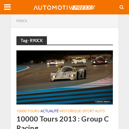
R90CK
Tag- R90CK
10000 TOURS
ACTUALITÉ
HISTORIQUE
SPORT AUTO
•
•
•
10000 Tours 2013 : Group C
Racing