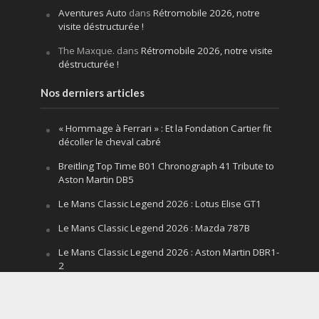
Aventures Auto
dans
Rétromobile 2026, notre
visite déstructurée !
The Maxque.
dans
Rétromobile 2026, notre visite
déstructurée !
Nos derniers articles
« Hommage à Ferrari » : Et la Fondation Cartier fit
décoller le cheval cabré
Breitling Top Time B01 Chronograph 41 Tribute to
Aston Martin DB5
Le Mans Classic Legend 2026 : Lotus Elise GT1
Le Mans Classic Legend 2026 : Mazda 787B
Le Mans Classic Legend 2026 : Aston Martin DBR1-
2
Festival of Speed Goodwood 2026 : la leçon
silencieuse d’un V12 qui hurle