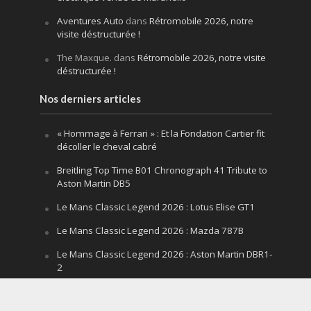
Aventures Auto
dans
Rétromobile 2026, notre
visite déstructurée !
The Maxque.
dans
Rétromobile 2026, notre visite
déstructurée !
Nos derniers articles
« Hommage à Ferrari » : Et la Fondation Cartier fit
décoller le cheval cabré
Breitling Top Time B01 Chronograph 41 Tribute to
Aston Martin DB5
Le Mans Classic Legend 2026 : Lotus Elise GT1
Le Mans Classic Legend 2026 : Mazda 787B
Le Mans Classic Legend 2026 : Aston Martin DBR1-
2
Festival of Speed Goodwood 2026 : la leçon
silencieuse d’un V12 qui hurle