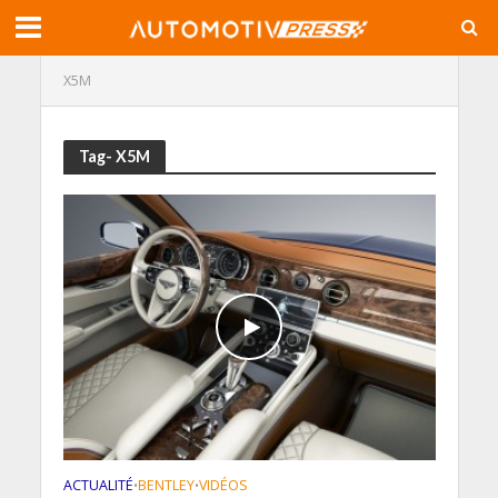
X5M
Tag- X5M
ACTUALITÉ
BENTLEY
VIDÉOS
•
•