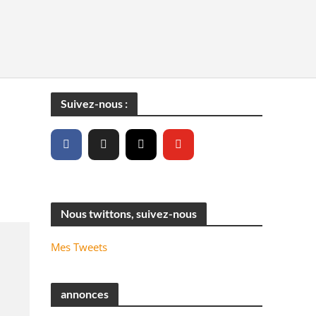
Suivez-nous :
Nous twittons, suivez-nous
Mes Tweets
annonces