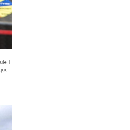
ule 1
 que
s