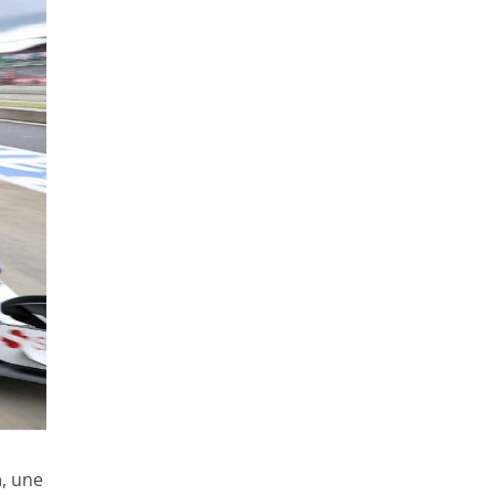
n
, une