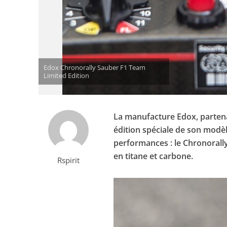
Edox Chronorally Sauber F1 Team
Limited Edition
La manufacture Edox, partena
édition spéciale de son modèl
performances : le Chronorally
en titane et carbone.
Rspirit