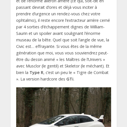
et de l’énorme aileron arrière (ce qui, soit-dit en
passant devrait d’ores et déjà vous inciter à
prendre d’urgence un rendez-vous chez votre
ophtalmo), il reste encore l’extracteur arrière cerné
par 4 sorties d’échappement dignes de William-
Saurin et un spoiler avant soulignant l’énorme
museau de la bête. Quel que soit l’angle de vue, la
Civic est… effrayante. Si vous êtes de la même
génération que moi, vous vous souviendrez peut-
être du dessin animé « les Maîtres de l’Univers »
avec Musclor (le gentil) et Skeletor (le méchant). Et
bien la
Type R
, c’est un peu le « Tigre de Combat
». La version hardcore des
GTi
.