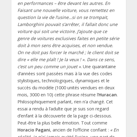
en performances – être devant les autres. En
Faisant une nouvelle voiture, vous remettez en
question la vie de l’usine…si on se trompait,
Lamborghini pouvait s’arrêter, il fallait donc une
voiture qui soit une victoire. J’ajoute que ce
genre de voitures exclusives faites en petite série
doit à mon sens être acquises, et non vendue.
On ne doit pas forcer le marché ; le client doit se
dire « elle me plaît ! Je la veux ! ». Dans ce sens,
c’est un peu comme un jouet »
. Une quarantaine
d’années sont passées mais à la vue des codes
stylistiques, technologiques, dynamiques et le
succès du modèle (1000 unités vendues en deux
mois, 3000 en 10) cette phrase résume l’
Huracan
.
Philosophiquement parlant, rien n’a changé. Cet
essai a rendu à l’adulte que je suis son regard
d’enfant à la découverte de la page ci-dessous.
Peut-être la plus belle émotion. Tout comme
Horacio Pagani
, ancien de l’officine confiant :
« En
réalité, je n’ai jamais quitté l’usine, une part de