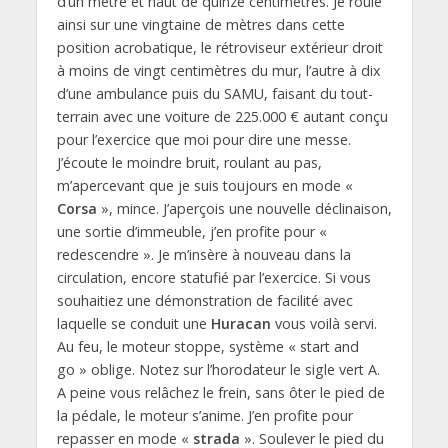
d’un mètre et haut de quinze centimètres. Je roule
ainsi sur une vingtaine de mètres dans cette
position acrobatique, le rétroviseur extérieur droit
à moins de vingt centimètres du mur, l’autre à dix
d’une ambulance puis du SAMU, faisant du tout-
terrain avec une voiture de 225.000 € autant conçu
pour l’exercice que moi pour dire une messe.
J’écoute le moindre bruit, roulant au pas,
m’apercevant que je suis toujours en mode «
Corsa
», mince. J’aperçois une nouvelle déclinaison,
une sortie d’immeuble, j’en profite pour «
redescendre ». Je m’insère à nouveau dans la
circulation, encore statufié par l’exercice. Si vous
souhaitiez une démonstration de facilité avec
laquelle se conduit une
Huracan
vous voilà servi.
Au feu, le moteur stoppe, système « start and
go » oblige. Notez sur l’horodateur le sigle vert A.
A peine vous relâchez le frein, sans ôter le pied de
la pédale, le moteur s’anime. J’en profite pour
repasser en mode «
strada
». Soulever le pied du