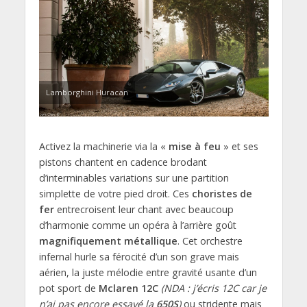
Lamborghini Huracan
Activez la machinerie via la «
mise à feu
» et ses
pistons chantent en cadence brodant
d’interminables variations sur une partition
simplette de votre pied droit. Ces
choristes de
fer
entrecroisent leur chant avec beaucoup
d’harmonie comme un opéra à l’arrière goût
magnifiquement métallique
. Cet orchestre
infernal hurle sa férocité d’un son grave mais
aérien, la juste mélodie entre gravité usante d’un
pot sport de
Mclaren 12C
(NDA : j’écris 12C car je
n’ai pas encore essayé la
650S
)
ou stridente mais