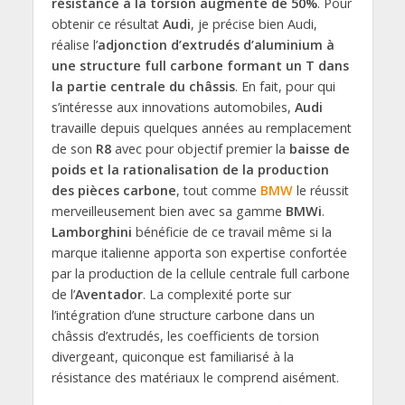
résistance à la torsion augmente de 50%
. Pour
obtenir ce résultat
Audi
, je précise bien Audi,
réalise l’
adjonction d’extrudés d’aluminium à
une structure full carbone formant un T dans
la partie centrale du châssis
. En fait, pour qui
s’intéresse aux innovations automobiles,
Audi
travaille depuis quelques années au remplacement
de son
R8
avec pour objectif premier la
baisse de
poids et la rationalisation de la production
des pièces carbone
, tout comme
BMW
le réussit
merveilleusement bien avec sa gamme
BMWi
.
Lamborghini
bénéficie de ce travail même si la
marque italienne apporta son expertise confortée
par la production de la cellule centrale full carbone
de l’
Aventador
. La complexité porte sur
l’intégration d’une structure carbone dans un
châssis d’extrudés, les coefficients de torsion
divergeant, quiconque est familiarisé à la
résistance des matériaux le comprend aisément.