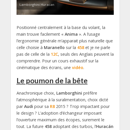
Lamborghini Huracan
Positionné centralement à la base du volant, la
main trouve facilement «
Anima
». A l’usage
l’ergonomie générale m’apparait plus naturelle que
celle choisie à
Maranello
sur la
458
et je ne parle
pas de celle de la
12C
, seuls des Anglais peuvent la
comprendre. Pour un cours exhaustif sur la
cinématique des écrans, une
vidéo
.
Le poumon de la bête
Anachronique choix,
Lamborghini
préfère
l’atmosphérique à la suralimentation, choix dicté
par
Audi
pour sa
R8
2015 ? Trop impactant pour
le design ? L’adoption d’échangeur imposant
l’ouverture maximum des écopes, surement le
tout. La future
458
adoptant des turbos, l’
Huracán