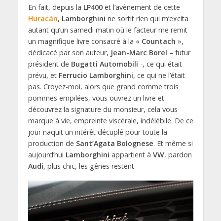
En fait, depuis la
LP400
et l’avènement de cette
Huracán
,
Lamborghini
ne sortit rien qui m’excita
autant qu’un samedi matin où le facteur me remit
un magnifique livre consacré à la «
Countach
»,
dédicacé par son auteur,
Jean-Marc Borel
– futur
président de
Bugatti Automobili
-, ce qui était
prévu, et
Ferrucio Lamborghini
, ce qui ne l’était
pas. Croyez-moi, alors que grand comme trois
pommes empilées, vous ouvrez un livre et
découvrez la signature du monsieur, cela vous
marque à vie, empreinte viscérale, indélébile. De ce
jour naquit un intérêt décuplé pour toute la
production de
Sant’Agata Bolognese
. Et même si
aujourd’hui
Lamborghini
appartient à
VW
, pardon
Audi
, plus chic, les gênes restent.