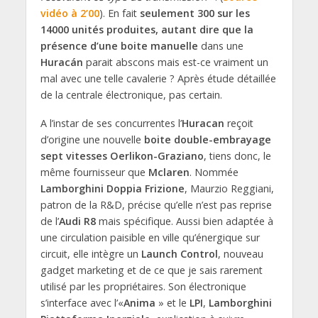
vidéo à 2’00
). En fait
seulement 300 sur les
14000 unités produites, autant dire que la
présence d’une boite manuelle
dans une
Huracán
parait abscons mais est-ce vraiment un
mal avec une telle cavalerie ? Après étude détaillée
de la centrale électronique, pas certain.
A l’instar de ses concurrentes l’
Huracan
reçoit
d’origine une nouvelle
boite double-embrayage
sept vitesses Oerlikon-Graziano
, tiens donc, le
même fournisseur que
Mclaren
. Nommée
Lamborghini Doppia Frizione
, Maurzio Reggiani,
patron de la R&D, précise qu’elle n’est pas reprise
de l’
Audi R8
mais spécifique. Aussi bien adaptée à
une circulation paisible en ville qu’énergique sur
circuit, elle intègre un
Launch Control
, nouveau
gadget marketing et de ce que je sais rarement
utilisé par les propriétaires. Son électronique
s’interface avec l’«
Anima
» et le
LPI
,
Lamborghini