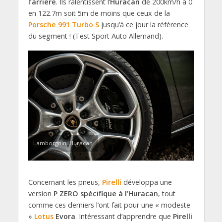
l’arrière
. Ils ralentissent l’
Huracan
de 200km/h à 0
en 122.7m soit 5m de moins que ceux de la
Porsche
991 Turbo S
jusqu’à ce jour la référence
du segment ! (Test Sport Auto Allemand).
Lamborghini Huracan
Concernant les pneus,
Pirelli
développa une
version
P ZERO spécifique à l’Huracan
, tout
comme ces derniers l’ont fait pour une « modeste
»
Lotus
Evora
. Intéressant d’apprendre que
Pirelli