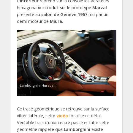
L’
intérieur
reprend sur la console les aérateurs
hexagonaux introduit sur le prototype
Marzal
présenté au
salon de Genève 1967
mû par un
demi-moteur de
Miura
.
Lamborghini Huracan
Ce tracé géométrique se retrouve sur la surface
vitrée latérale, cette
vidéo
focalise ce détail.
Véritable trais d’union entre passé et futur cette
géométrie rappelle que
Lamborghini
existe