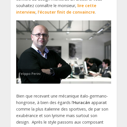
souhaitez connaître le monsieur,
lire cette
interview
,
l’écouter finit de convaincre
.
Felippo Perini
Bien que recevant une mécanique italo-germano-
hongroise, à bien des égards l’
Huracán
apparait
comme la plus italienne des sportives, de par son
exubérance et son lyrisme mais surtout son
design. Après le style passons aux composant