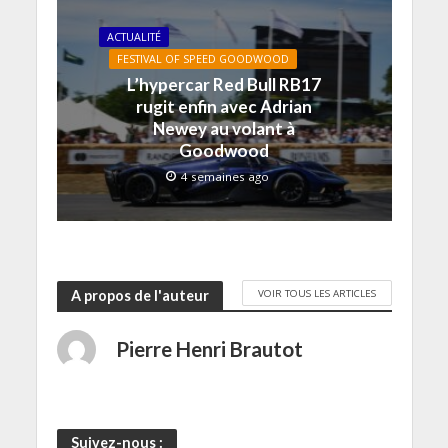
u
ê
ê
n
t
v
t
t
ê
r
e
r
r
t
e
ACTUALITÉ
l
e
e
r
)
l
)
)
e
FESTIVAL OF SPEED GOODWOOD
e
)
f
L’hypercar Red Bull RB17
e
rugit enfin avec Adrian
n
ê
Newey au volant à
t
r
Goodwood
e
)
4 semaines ago
VOIR TOUS LES ARTICLES
A propos de l'auteur
Pierre Henri Brautot
Suivez-nous :