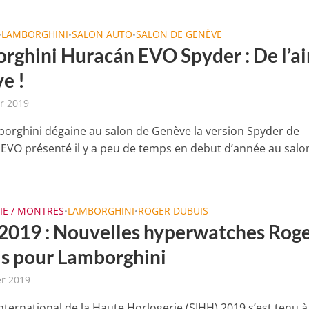
LAMBORGHINI
SALON AUTO
SALON DE GENÈVE
•
•
•
rghini Huracán EVO Spyder : De l’ai
e !
er 2019
borghini dégaine au salon de Genève la version Spyder de
 EVO présenté il y a peu de temps en debut d’année au salo
IE / MONTRES
LAMBORGHINI
ROGER DUBUIS
•
•
2019 : Nouvelles hyperwatches Rog
s pour Lamborghini
er 2019
nternational de la Haute Horlogerie (SIHH) 2019 s’est tenu à