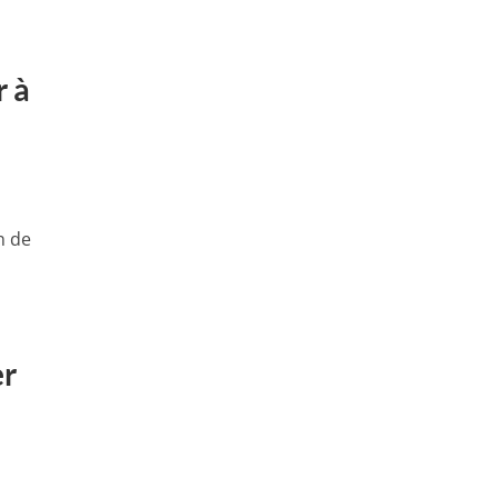
r à
n de
er