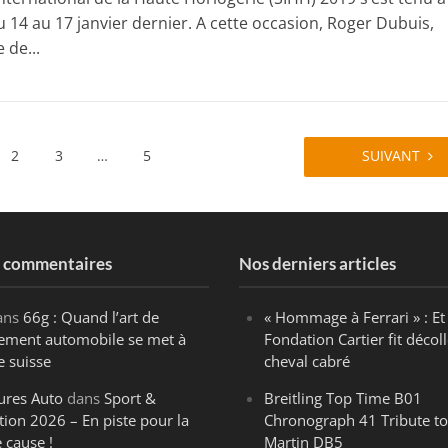
 14 au 17 janvier dernier. A cette occasion, Roger Dubuis,
 de...
2
3
…
5
SUIVANT
s commentaires
Nos derniers articles
ans
66g : Quand l’art de
« Hommage à Ferrari » : Et 
ègement automobile se met à
Fondation Cartier fit décoll
e suisse
cheval cabré
ures Auto
dans
Sport &
Breitling Top Time B01
tion 2026 – En piste pour la
Chronograph 41 Tribute to
 cause !
Martin DB5