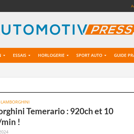
A
N
ESSAIS
HORLOGERIE
SPORT AUTO
GUIDE PR
LAMBORGHINI
•
rghini Temerario : 920ch et 10
/min !
2024