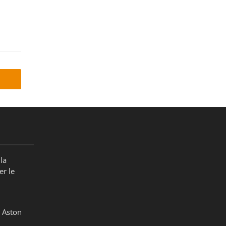
la
er le
 Aston