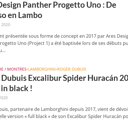
Design Panther Progetto Uno : De
o en Lambo
t 2020
ent présentée sous forme de concept en 2017 par Ares Desig
rogetto Uno (Project 1) a été baptisée lors de ses débuts pu
...
IE / MONTRES
LAMBORGHINI
ROGER DUBUIS
•
•
 Dubuis Excalibur Spider Huracán 2
 in black !
 2020
uis, partenaire de Lamborghini depuis 2017, vient de dévoi
lle version « full black » de son Excalibur Spider Huracán p
.