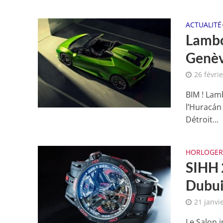
ACTUALITÉ
Lambo
Genèv
26 févri
BIM ! Lam
l’Huracán
Détroit...
HORLOGER
SIHH 
Dubui
21 janvi
Le Salon i