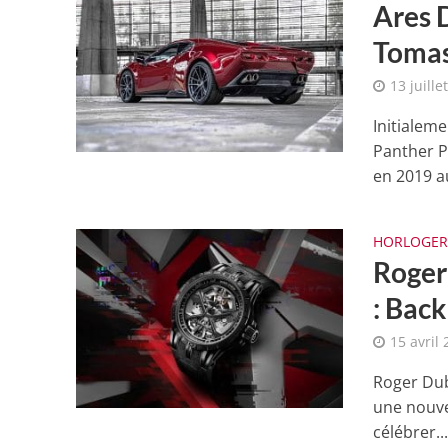
Ares 
Tomas
13 juille
Initialem
Panther P
en 2019 au
HORLOGER
Roger
: Back
15 avril
Roger Dub
une nouve
célébrer..