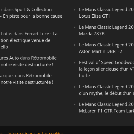
ir
dans
Sport & Collection
Le Mans Classic Legend 20
– En piste pour la bonne cause
Lotus Elise GT1
Le Mans Classic Legend 20
 Lotus
dans
Ferrari Luce : La
Mazda 787B
ution électrique venue de
Le Mans Classic Legend 20
ello
Aston Martin DBR1-2
ures Auto
dans
Rétromobile
Festival of Speed Goodwo
notre visite déstructurée !
la leçon silencieuse d’un V
axque.
dans
Rétromobile
hurle
notre visite déstructurée !
Le Mans Classic Legend 202
d’un mythe, le début d’un 
Le Mans Classic Legend 20
McLaren F1 GTR Team Lar
es
-
Informations sur les cookies