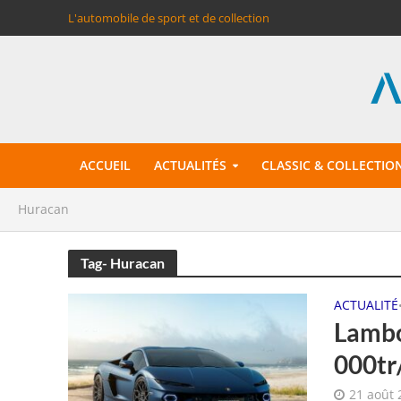
L'automobile de sport et de collection
ACCUEIL
ACTUALITÉS
CLASSIC & COLLECTIO
Huracan
Tag- Huracan
ACTUALITÉ
Lambo
000tr
21 août 