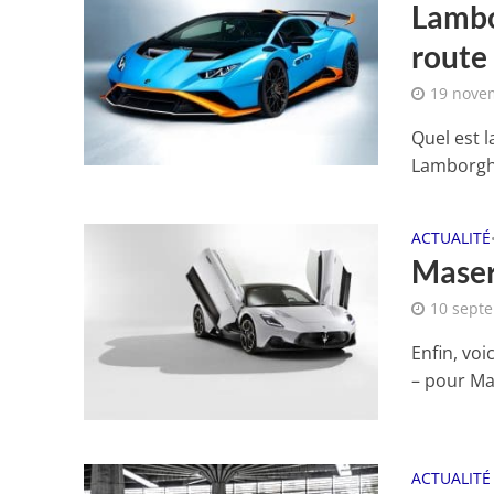
Lambo
route
19 nove
Quel est l
Lamborghi
ACTUALITÉ
Maser
10 sept
Enfin, voi
– pour Mas
ACTUALITÉ