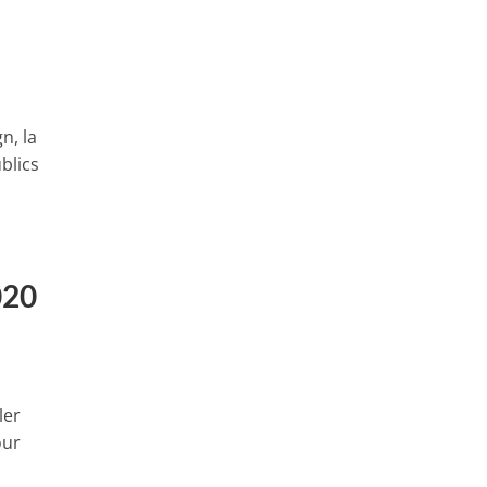
n, la
blics
020
ler
our