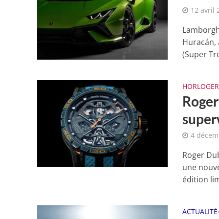
12 avril
Lamborghi
Huracán, 
(Super Tr
HORLOGER
Roger
superw
4 décem
Roger Dub
une nouve
édition lim
ACTUALITÉ