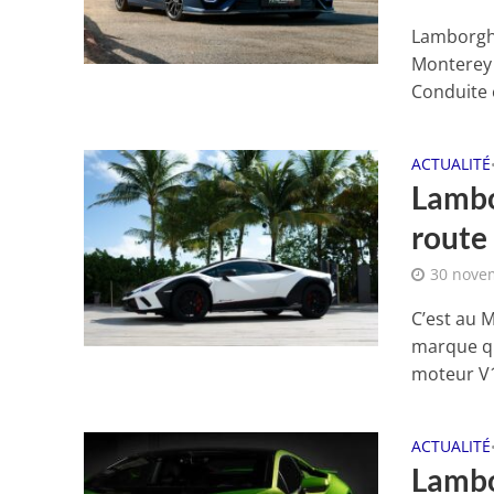
Lamborghi
Monterey 
Conduite e
ACTUALITÉ
Lambo
route
30 nove
C’est au 
marque qua
moteur V1
ACTUALITÉ
Lambo