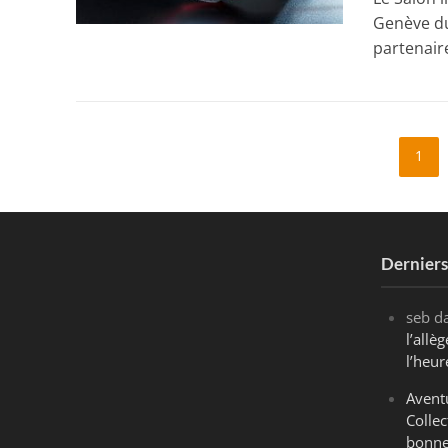
Genève du
partenaire
1
Dernier
seb
d
l’all
l’heur
Avent
Collec
bonne