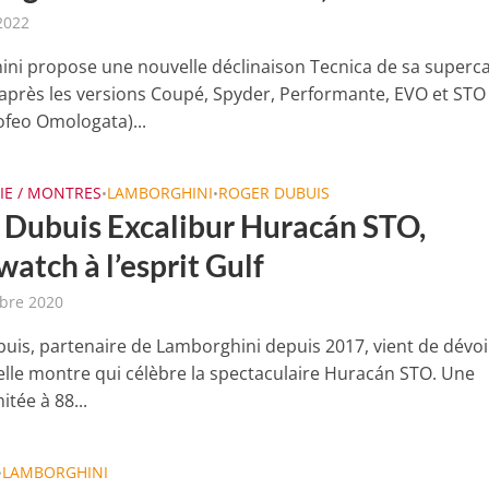
 2022
ni propose une nouvelle déclinaison Tecnica de sa superc
après les versions Coupé, Spyder, Performante, EVO et STO
ofeo Omologata)...
IE / MONTRES
LAMBORGHINI
ROGER DUBUIS
•
•
 Dubuis Excalibur Huracán STO,
atch à l’esprit Gulf
bre 2020
uis, partenaire de Lamborghini depuis 2017, vient de dévoi
lle montre qui célèbre la spectaculaire Huracán STO. Une
itée à 88...
LAMBORGHINI
•