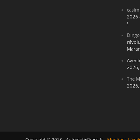
casim
2026 
!
Dingo
révol
Maran
Avent
2026, 
The M
2026, 
Copyright © 2018 - AutomotivPress.fr -
Mentions Légal