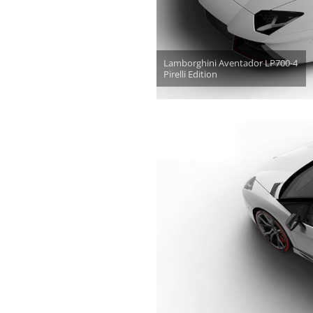
Lamborghini Aventador LP700-4
Pirelli Edition