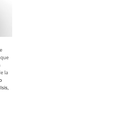
se
sque
n
e la
o
Isis,