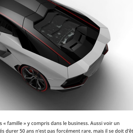
rès « famille » y compris dans le business. Aussi voir un
s durer 50 ans n’est pas forcément rare, mais il se doit d’ê