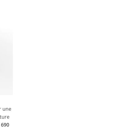
r une
iture
 690