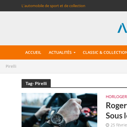
L'automobile de sport et de collection
ACCUEIL
ACTUALITÉS
CLASSIC & COLLECTIO
Pirelli
Tag- Pirelli
HORLOGER
Roger 
Sous l
25 févri