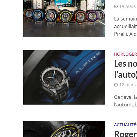
19 mars
La semain
accueilla
Pirelli. A 
HORLOGER
Les n
l’aut
12 mars
Genève, la
l’automobi
ACTUALITÉ
Roger 