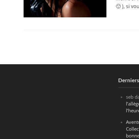
🙂 ), si v
Dernier
seb
d
l’all
l’heur
Avent
Collec
bonne