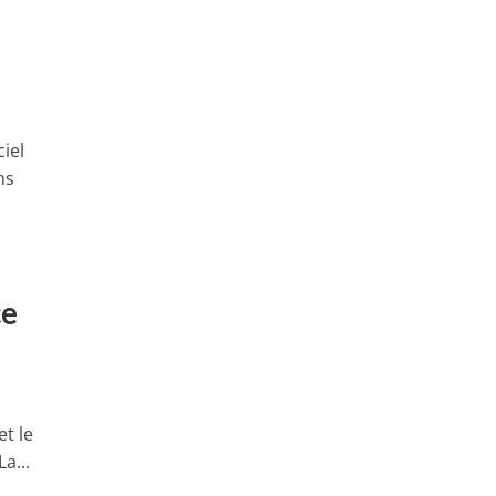
ciel
ns
ce
t le
a...