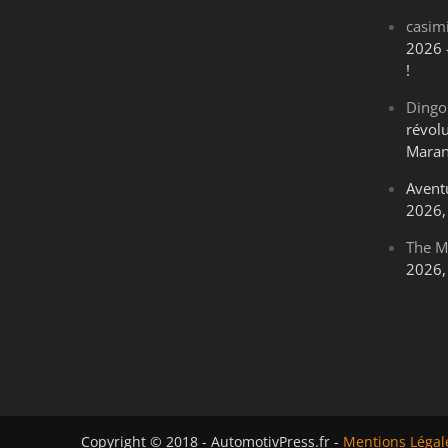
casim
2026 
!
Dingo
révol
Maran
Avent
2026, 
The M
2026, 
Copyright © 2018 - AutomotivPress.fr -
Mentions Légal