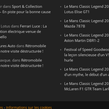
ir
dans
Sport & Collection
Le Mans Classic Legend 20
– En piste pour la bonne cause
Lotus Elise GT1
Le Mans Classic Legend 20
 Lotus
dans
Ferrari Luce : La
Mazda 787B
ution électrique venue de
Le Mans Classic Legend 20
ello
Aston Martin DBR1-2
ures Auto
dans
Rétromobile
Festival of Speed Goodwo
notre visite déstructurée !
la leçon silencieuse d’un V
axque.
dans
Rétromobile
hurle
notre visite déstructurée !
Le Mans Classic Legend 202
d’un mythe, le début d’un 
Le Mans Classic Legend 20
McLaren F1 GTR Team Lar
es
-
Informations sur les cookies