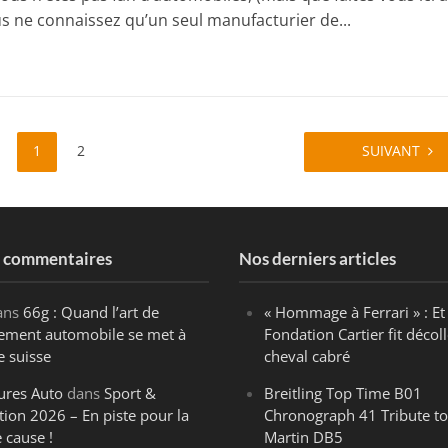
ous ne connaissez qu’un seul manufacturier de...
1
2
SUIVANT
s commentaires
Nos derniers articles
ans
66g : Quand l’art de
« Hommage à Ferrari » : Et 
ègement automobile se met à
Fondation Cartier fit décoll
e suisse
cheval cabré
ures Auto
dans
Sport &
Breitling Top Time B01
tion 2026 – En piste pour la
Chronograph 41 Tribute to
 cause !
Martin DB5