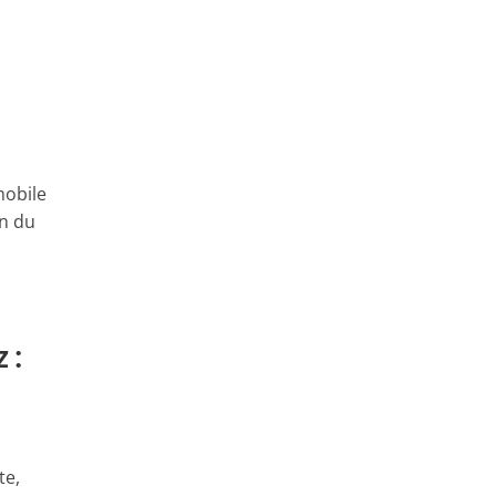
mobile
on du
 :
te,