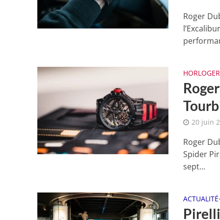
Roger Dubu
l’Excalibu
performan
HORLOGER
Roger 
Tourbi
20 juin 
Roger Dub
Spider Pir
sept...
ACTUALITÉ
Pirell