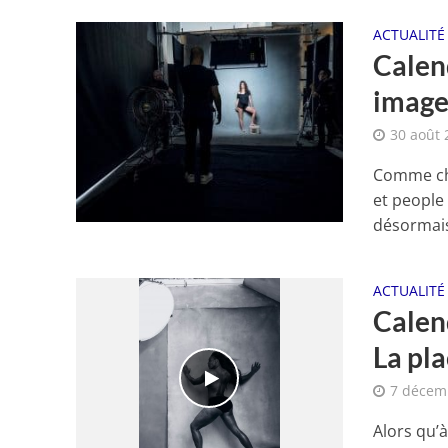
ACTUALITÉ
Calend
image
30 août 
Comme cha
et people 
désormais
ACTUALITÉ
Calend
La pl
7 décem
Alors qu’