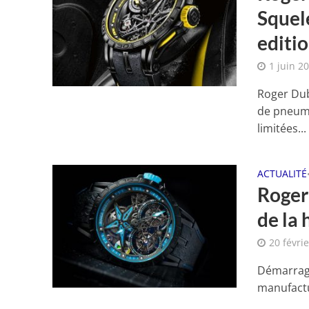
Squel
editi
1 juin 2
Roger Dubu
de pneuma
limitées...
ACTUALITÉ
Roger 
de la 
20 févri
Démarrage
manufactur