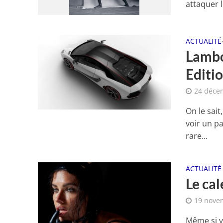
attaquer l
ACTUALITÉ
Lambo
Editi
24 déce
On le sait
voir un p
rare...
ACTUALITÉ
Le cal
19 nove
Même si vo