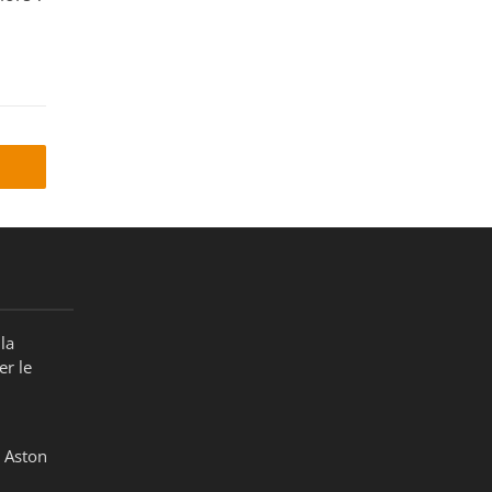
la
er le
 Aston