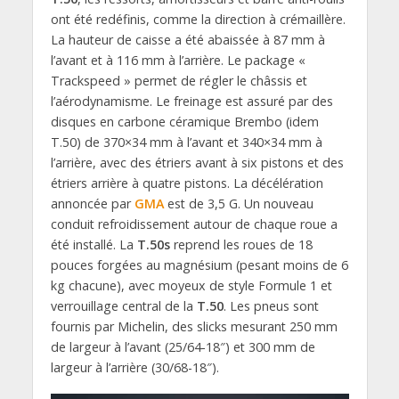
ont été redéfinis, comme la direction à crémaillère.
La hauteur de caisse a été abaissée à 87 mm à
l’avant et à 116 mm à l’arrière. Le package «
Trackspeed » permet de régler le châssis et
l’aérodynamisme. Le freinage est assuré par des
disques en carbone céramique Brembo (idem
T.50) de 370×34 mm à l’avant et 340×34 mm à
l’arrière, avec des étriers avant à six pistons et des
étriers arrière à quatre pistons. La décélération
annoncée par
GMA
est de 3,5 G. Un nouveau
conduit refroidissement autour de chaque roue a
été installé. La
T.50s
reprend les roues de 18
pouces forgées au magnésium (pesant moins de 6
kg chacune), avec moyeux de style Formule 1 et
verrouillage central de la
T.50
. Les pneus sont
fournis par Michelin, des slicks mesurant 250 mm
de largeur à l’avant (25/64-18″) et 300 mm de
largeur à l’arrière (30/68-18″).