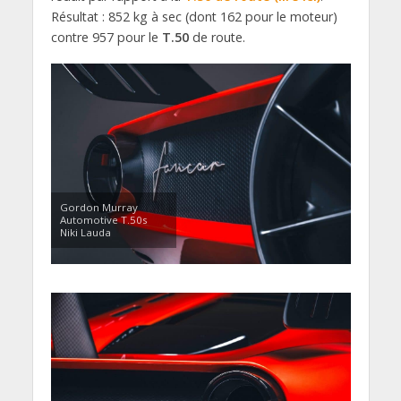
Résultat : 852 kg à sec (dont 162 pour le moteur)
contre 957 pour le
T.50
de route.
Gordon Murray
Automotive T.50s
Niki Lauda