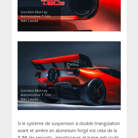
Gordon Murray
Automotive T.50s
Niki Lauda
Gordon Murray
Automotive T.50s
Niki Lauda
Si le système de suspension à double triangulation
avant et arrière en aluminium forgé est celui de la
T.50
, les ressorts, amortisseurs et barre anti-roulis