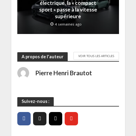
f
électrique, la « compact
e
sport » passe à la vitesse
n
ê
supérieure
t
r
4 semaines ago
e
)
VOIR TOUS LES ARTICLES
A propos de l'auteur
Pierre Henri Brautot
Suivez-nous :