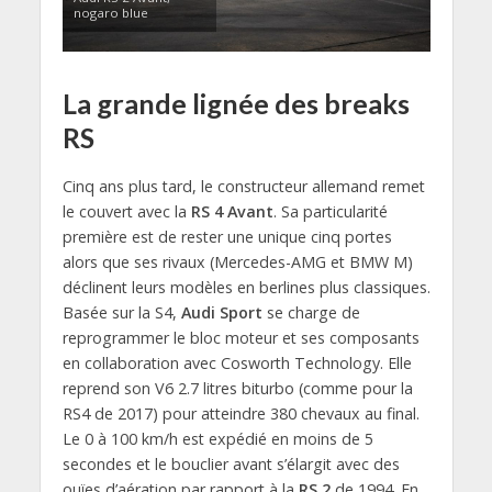
nogaro blue
La grande lignée des breaks
RS
Cinq ans plus tard, le constructeur allemand remet
le couvert avec la
RS 4 Avant
. Sa particularité
première est de rester une unique cinq portes
alors que ses rivaux (Mercedes-AMG et BMW M)
déclinent leurs modèles en berlines plus classiques.
Basée sur la S4,
Audi Sport
se charge de
reprogrammer le bloc moteur et ses composants
en collaboration avec Cosworth Technology. Elle
reprend son V6 2.7 litres biturbo (comme pour la
RS4 de 2017) pour atteindre 380 chevaux au final.
Le 0 à 100 km/h est expédié en moins de 5
secondes et le bouclier avant s’élargit avec des
ouïes d’aération par rapport à la
RS 2
de 1994. En