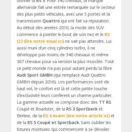
donner la
RS 3
. Pour 340 chevaux, la marque
allemande fait une entrée remarquée sur le secteur
des plus petits véhicules, avec une 5 portes et la
transmission
Quattro
qui ont fait sa réputation.
Au début des années 2010, la mode des SUV
commence à pointer le bout de son nez et le
RS
Q3 (lire notre essai ici)
ne sait pas attendre. Lui
aussi muni d’un cinq cylindres turbo, il ne
développe pas moins de 340 chevaux et même
367 chevaux pour sa version la plus musclée. Tout
ce petit monde n’a pas pour autant perdu la fibre
Audi Sport GMBH
(qui remplace Audi Quattro
GMBH depuis 2016). Les performances sont de
haut vol, le confort est là et cette petite touche
d’exclusivité leurs confèrent un charme particulier.
La gamme actuelle se compose donc des
TT RS
Coupé et Roadster, de la
RS 3 Sportback
et
Berline, de la
RS 4 Avant (lire notre article ici)
et
de la
RS 5 Coupé et Sportback
. Sans oublier les
futures montures qui commencent à se dévoiler.