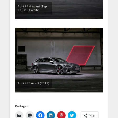
Audi RS 6 Avant (Typ
C6), inuit white
Audi RS6 Avant (2019)
Partager :
C
C
C
C
C
C
Plus