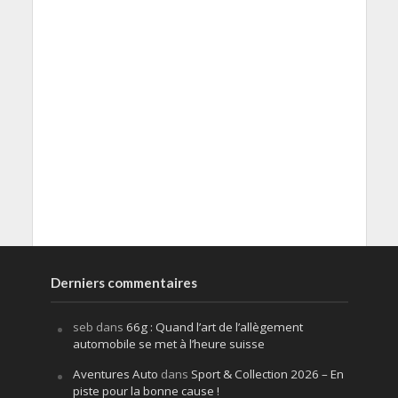
Derniers commentaires
seb
dans
66g : Quand l’art de l’allègement
automobile se met à l’heure suisse
Aventures Auto
dans
Sport & Collection 2026 – En
piste pour la bonne cause !