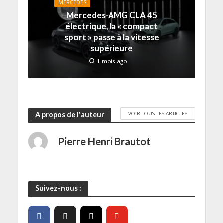
e
)
MERCEDES
f
Mercedes-AMG CLA 45
e
n
électrique, la « compact
ê
t
sport » passe à la vitesse
r
e
supérieure
)
1 mois ago
VOIR TOUS LES ARTICLES
A propos de l'auteur
Pierre Henri Brautot
Suivez-nous :