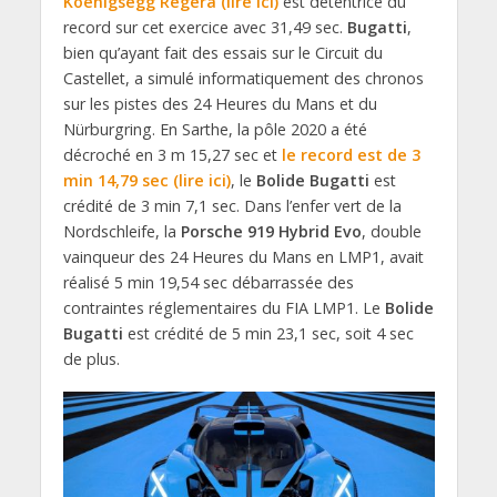
Koenigsegg Regera (lire ici)
est détentrice du
record sur cet exercice avec 31,49 sec.
Bugatti
,
bien qu’ayant fait des essais sur le Circuit du
Castellet, a simulé informatiquement des chronos
sur les pistes des 24 Heures du Mans et du
Nürburgring. En Sarthe, la pôle 2020 a été
décroché en 3 m 15,27 sec et
le record est de 3
min 14,79 sec (lire ici)
, le
Bolide Bugatti
est
crédité de 3 min 7,1 sec. Dans l’enfer vert de la
Nordschleife, la
Porsche 919 Hybrid Evo
, double
vainqueur des 24 Heures du Mans en LMP1, avait
réalisé 5 min 19,54 sec débarrassée des
contraintes réglementaires du FIA LMP1. Le
Bolide
Bugatti
est crédité de 5 min 23,1 sec, soit 4 sec
de plus.