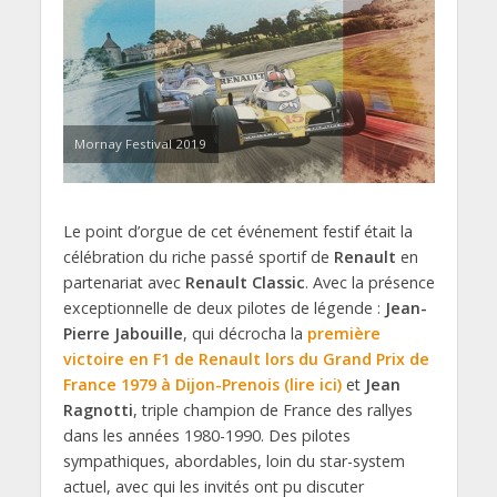
Mornay Festival 2019
Le point d’orgue de cet événement festif était la
célébration du riche passé sportif de
Renault
en
partenariat avec
Renault Classic
. Avec la présence
exceptionnelle de deux pilotes de légende :
Jean-
Pierre Jabouille
, qui décrocha la
première
victoire en F1 de Renault lors du Grand Prix de
France 1979 à Dijon-Prenois (lire ici)
et
Jean
Ragnotti
, triple champion de France des rallyes
dans les années 1980-1990. Des pilotes
sympathiques, abordables, loin du star-system
actuel, avec qui les invités ont pu discuter