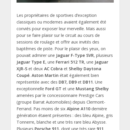
Les propriétaires de sportives d’exception
classiques ou modernes avaient également été
conviés pour exposer leur merveille. Mais aussi
pour se faire plaisir sur le circuit au cours de
sessions de roulage et offrir aux invités des
baptêmes de piste. Pour le plaisir des yeux, on
pouvait admirer une
Jaguar F-Type SVR
, plusieurs
Jaguar Type E
, une
Ferrari 512 TR
, une
Jaguar
XJR-S
et deux
AC Cobra
et
Shelby Daytona
Coupé
.
Aston Martin
était également bien
représentée avec des
DB7, DB9
et
DB11
. Une
exceptionnelle
Ford GT
et une
Mustang Shelby
amenées par le concessionnaire Prestige Cars
(groupe Barrat Automobiles) depuis Clermont-
Ferrand. Pas moins de six
Alpine A110
dernière
génération étaient présentes : des bleu Alpine, gris
Tonnerre, blanche et une très rare bleu Abysse.
Plusieurs
Porsche 911
, dont une très rare
911