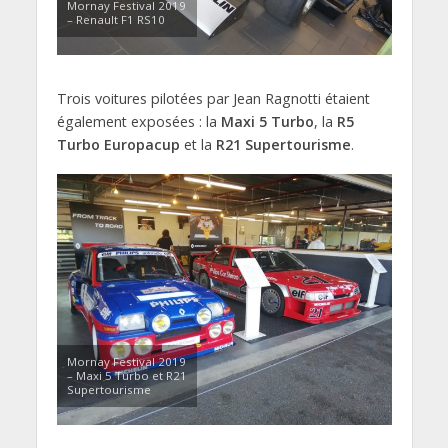
Mornay Festival 2019
– Renault F1 RS10
Trois voitures pilotées par Jean Ragnotti étaient
également exposées : la
Maxi 5 Turbo
, la
R5
Turbo Europacup
et la
R21 Supertourisme
.
Mornay Festival 2019
– Maxi 5 Turbo et R21
Supertourisme