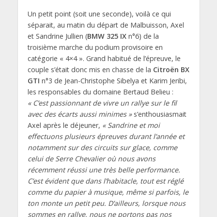
Un petit point (soit une seconde), voilà ce qui
séparait, au matin du départ de Malbuisson, Axel
et Sandrine Jullien (
BMW 325 IX
n°6) de la
troisième marche du podium provisoire en
catégorie « 4×4 ». Grand habitué de l’épreuve, le
couple s’était donc mis en chasse de la
Citroën BX
GTI
n°3 de Jean-Christophe Sibelya et Karim Jeribi,
les responsables du domaine Bertaud Belieu :
« C’est passionnant de vivre un rallye sur le fil
avec des écarts aussi minimes »
s’enthousiasmait
Axel après le déjeuner,
« Sandrine et moi
effectuons plusieurs épreuves durant l’année et
notamment sur des circuits sur glace, comme
celui de Serre Chevalier où nous avons
récemment réussi une très belle performance.
C’est évident que dans l’habitacle, tout est réglé
comme du papier à musique, même si parfois, le
ton monte un petit peu. D’ailleurs, lorsque nous
sommes en rallye, nous ne portons pas nos