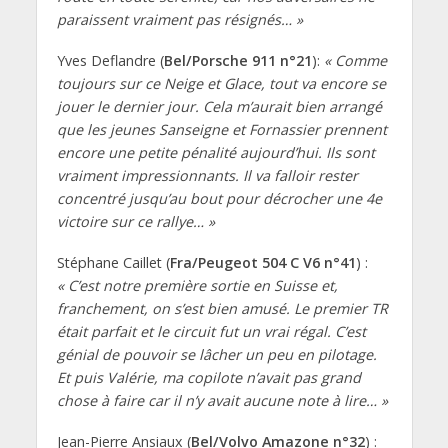
paraissent vraiment pas résignés… »
Yves Deflandre (
Bel/Porsche 911 n°21
):
« Comme
toujours sur ce Neige et Glace, tout va encore se
jouer le dernier jour. Cela m’aurait bien arrangé
que les jeunes Sanseigne et Fornassier prennent
encore une petite pénalité aujourd’hui. Ils sont
vraiment impressionnants. Il va falloir rester
concentré jusqu’au bout pour décrocher une 4e
victoire sur ce rallye… »
Stéphane Caillet (
Fra/Peugeot 504 C V6 n°41
) :
« C’est notre première sortie en Suisse et,
franchement, on s’est bien amusé. Le premier TR
était parfait et le circuit fut un vrai régal. C’est
génial de pouvoir se lâcher un peu en pilotage.
Et puis Valérie, ma copilote n’avait pas grand
chose à faire car il n’y avait aucune note à lire… »
Jean-Pierre Ansiaux (
Bel/Volvo Amazone n°32
) :