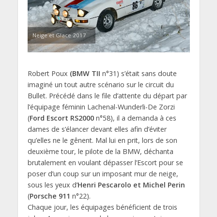
Neige et Glace 2017
Robert Poux
(BMW TII
n°31) s’était sans doute
imaginé un tout autre scénario sur le circuit du
Bullet. Précédé dans le file d’attente du départ par
l’équipage féminin Lachenal-Wunderli-De Zorzi
(
Ford Escort RS2000
n°58), il a demanda à ces
dames de s’élancer devant elles afin d’éviter
qu’elles ne le gênent. Mal lui en prit, lors de son
deuxième tour, le pilote de la BMW, déchanta
brutalement en voulant dépasser l’Escort pour se
poser d’un coup sur un imposant mur de neige,
sous les yeux d’
Henri Pescarolo et Michel Perin
(
Porsche 911
n°22).
Chaque jour, les équipages bénéficient de trois