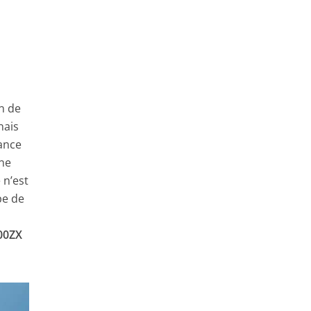
n de
nais
ance
une
 n’est
pe de
00ZX