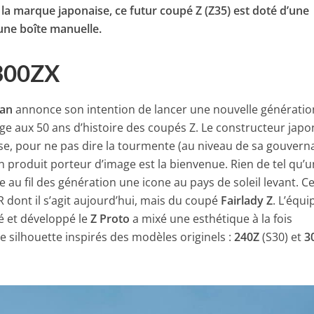
la marque japonaise, ce futur coupé Z (Z35) est doté d’une
une boîte manuelle.
300ZX
san
annonce son intention de lancer une nouvelle génératio
e aux 50 ans d’histoire des coupés Z. Le constructeur japo
e, pour ne pas dire la tourmente (au niveau de sa gouvern
’un produit porteur d’image est la bienvenue. Rien de tel qu’
au fil des génération une icone au pays de soleil levant. Ce
R dont il s’agit aujourd’hui, mais du coupé
Fairlady Z
. L’équi
é et développé le
Z Proto
a mixé une esthétique à la fois
 silhouette inspirés des modèles originels :
240Z
(S30) et
3