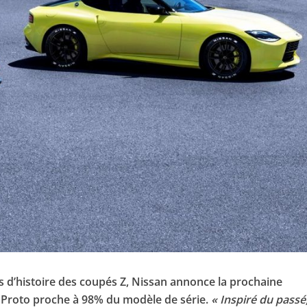
d’histoire des coupés Z, Nissan annonce la prochaine
 Proto proche à 98% du modèle de série.
« Inspiré du passé