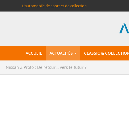
L'automobile de sport et de collection
ACCUEIL
ACTUALITÉS
CLASSIC & COLLECTIO
Nissan Z Proto : De retour… vers le futur ?