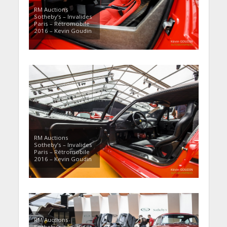
RM Auctions
Sotheby’s – Invalides
Paris – Rétromobile
2016 – Kevin Goudin
RM Auctions
Sotheby’s – Invalides
Paris – Rétromobile
2016 – Kevin Goudin
RM Auctions
Sotheby’s – Invalides