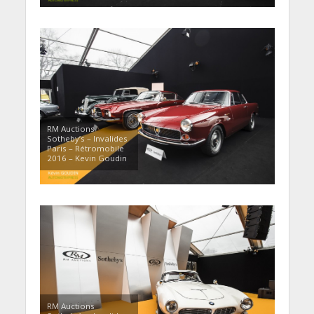
RM Auctions
Sotheby’s – Invalides
Paris – Rétromobile
2016 – Kevin Goudin
RM Auctions