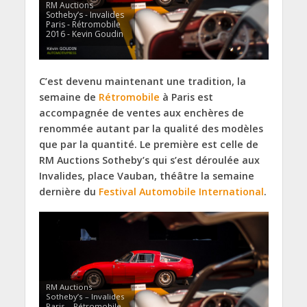
RM Auctions
Sotheby’s - Invalides
Paris - Rétromobile
2016 - Kevin Goudin
C’est devenu maintenant une tradition, la
semaine de
Rétromobile
à Paris est
accompagnée de ventes aux enchères de
renommée autant par la qualité des modèles
que par la quantité. Le première est celle de
RM Auctions Sotheby’s qui s’est déroulée aux
Invalides, place Vauban, théâtre la semaine
dernière du
Festival Automobile International
.
RM Auctions
Sotheby’s – Invalides
Paris – Rétromobile