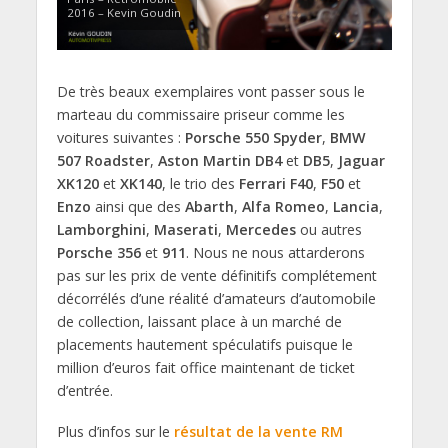
2016 – Kevin Goudin
De très beaux exemplaires vont passer sous le
marteau du commissaire priseur comme les
voitures suivantes :
Porsche 550 Spyder
,
BMW
507 Roadster
,
Aston Martin DB4
et
DB5
,
Jaguar
XK120
et
XK140
, le trio des
Ferrari F40
,
F50
et
Enzo
ainsi que des
Abarth
,
Alfa Romeo
,
Lancia
,
Lamborghini
,
Maserati
,
Mercedes
ou autres
Porsche 356
et
911
. Nous ne nous attarderons
pas sur les prix de vente définitifs complétement
décorrélés d’une réalité d’amateurs d’automobile
de collection, laissant place à un marché de
placements hautement spéculatifs puisque le
million d’euros fait office maintenant de ticket
d’entrée.
Plus d’infos sur le
résultat de la vente RM