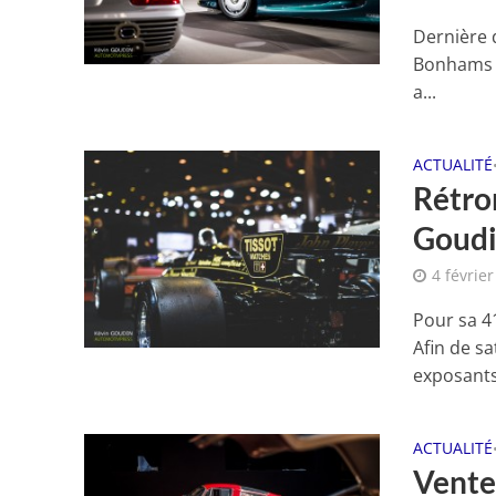
Dernière 
Bonhams q
a...
ACTUALITÉ
Rétro
Goud
4 févrie
Pour sa 4
Afin de s
exposants 
ACTUALITÉ
Vente