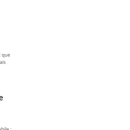
2 que
ais
e
bile ;