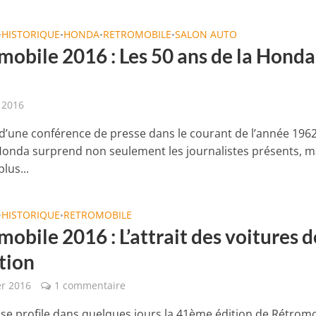
HISTORIQUE
HONDA
RETROMOBILE
SALON AUTO
•
•
•
•
mobile 2016 : Les 50 ans de la Honda
r 2016
s d’une conférence de presse dans le courant de l’année 196
Honda surprend non seulement les journalistes présents, m
plus...
HISTORIQUE
RETROMOBILE
•
•
obile 2016 : L’attrait des voitures d
tion
er 2016
1 commentaire
 se profile dans quelques jours la 41ème édition de Rétromo