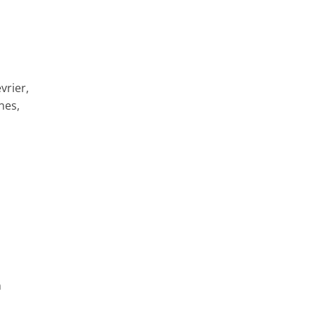
vrier,
nes,
n