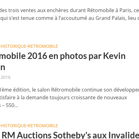
des trois ventes aux enchères durant Rétomobile à Paris, ce
ui s’est tenue comme à l’accoutumé au Grand Palais, lieu 
HISTORIQUE
RETROMOBILE
•
•
mobile 2016 en photos par Kevin
in
r 2016
1ème édition, le salon Rétromobile continue son développ
atisfaire à la demande toujours croissante de nouveaux
– 550...
HISTORIQUE
RETROMOBILE
•
•
 RM Auctions Sotheby’s aux Invalid