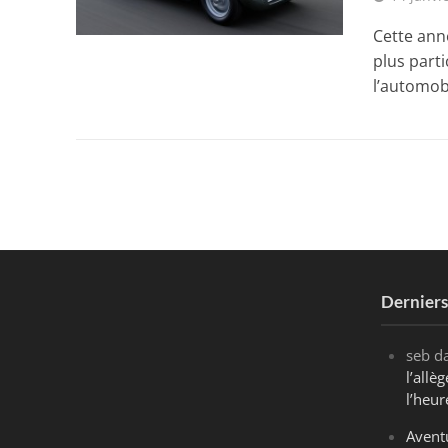
Cette ann
plus parti
l’automobi
Dernier
seb
d
l’all
l’heur
Avent