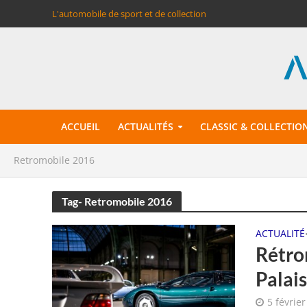
L'automobile de sport et de collection
ACCUEIL
ACTUALITÉS
CLASSIC & COLLECTIO
Retromobile 2016
Tag- Retromobile 2016
ACTUALITÉ
Rétro
Palai
5 févrie