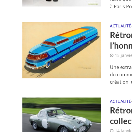
à Paris Po
ACTUALITÉ
Rétro
l’hon
15 janvi
Une extra
du commun
création, 
ACTUALITÉ
Rétro
collec
14 janvi