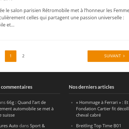
ée le salon parisien Rétromobile met à l’honneur les Femme
culièrement celles qui partagent une passion universelle :
le et...
1
2
SUIVANT
s commentaires
Nos derniers articles
ans
66g : Quand l’art de
« Hommage à Ferrari » : Et 
ègement automobile se met à
Fondation Cartier fit décoll
e suisse
cheval cabré
ures Auto
dans
Sport &
Breitling Top Time B01