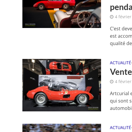
penda
4 févrie
C’est dev
est accom
qualité des
ACTUALITÉ
Vente
4 févrie
Artcurial
qui sont 
automobil
ACTUALITÉ