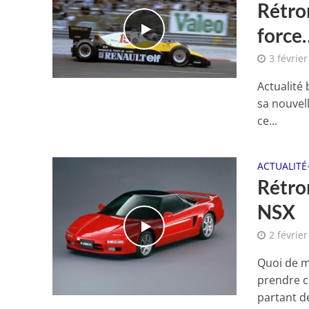
Rétro
force
3 févrie
Actualité 
sa nouvel
ce...
ACTUALITÉ
Rétro
NSX
2 févrie
Quoi de m
prendre c
partant de