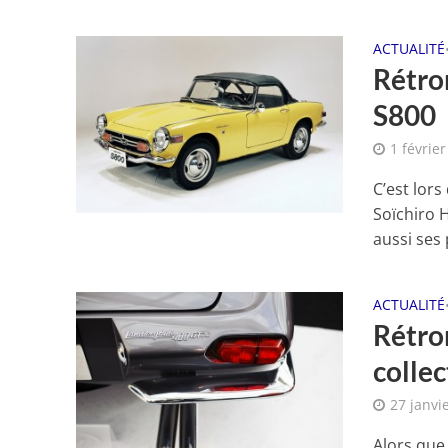
ACTUALITÉ
Rétro
S800
1 févrie
C’est lor
Soïchiro 
aussi ses 
ACTUALITÉ
Rétrom
collec
27 janvi
Alors que