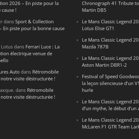
tion 2026 – En piste pour la
Chronograph 41 Tribute to
 cause !
Martin DB5
ir
dans
Sport & Collection
Le Mans Classic Legend 20
– En piste pour la bonne cause
Lotus Elise GT1
Le Mans Classic Legend 20
 Lotus
dans
Ferrari Luce : La
Mazda 787B
ution électrique venue de
Le Mans Classic Legend 20
ello
Aston Martin DBR1-2
ures Auto
dans
Rétromobile
Festival of Speed Goodwo
notre visite déstructurée !
la leçon silencieuse d’un V
axque.
dans
Rétromobile
hurle
notre visite déstructurée !
Le Mans Classic Legend 202
d’un mythe, le début d’un 
Le Mans Classic Legend 20
McLaren F1 GTR Team Lar