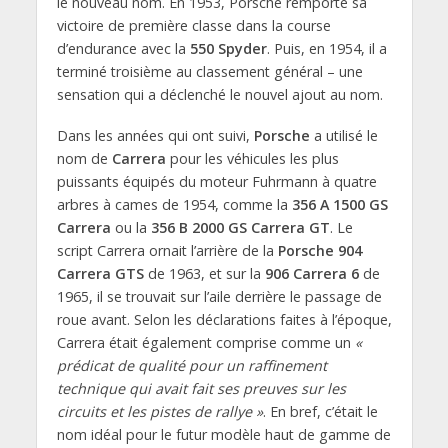
le nouveau nom. En 1953, Porsche remporte sa
victoire de première classe dans la course
d’endurance avec la
550 Spyder
. Puis, en 1954, il a
terminé troisième au classement général – une
sensation qui a déclenché le nouvel ajout au nom.
Dans les années qui ont suivi,
Porsche
a utilisé le
nom de
Carrera
pour les véhicules les plus
puissants équipés du moteur Fuhrmann à quatre
arbres à cames de 1954, comme la
356 A 1500 GS
Carrera
ou la
356 B 2000 GS Carrera GT
. Le
script Carrera ornait l’arrière de la
Porsche 904
Carrera GTS
de 1963, et sur la
906 Carrera 6
de
1965, il se trouvait sur l’aile derrière le passage de
roue avant. Selon les déclarations faites à l’époque,
Carrera était également comprise comme un
«
prédicat de qualité pour un raffinement
technique qui avait fait ses preuves sur les
circuits et les pistes de rallye »
. En bref, c’était le
nom idéal pour le futur modèle haut de gamme de