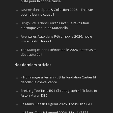
piste pour la bonne cause !
casimir
dans
Sport & Collection 2026 – En piste
pour la bonne cause !
Dingo Lotus
dans
Ferrari Luce : La révolution
électrique venue de Maranello
Aventures Auto
dans
Rétromobile 2026, notre
visite déstructurée !
The Maxque.
dans
Rétromobile 2026, notre visite
déstructurée !
Nos derniers articles
« Hommage à Ferrari » : Et la Fondation Cartier fit
décoller le cheval cabré
Breitling Top Time B01 Chronograph 41 Tribute to
Aston Martin DB5
Le Mans Classic Legend 2026 : Lotus Elise GT1
Le Mans Classic Legend 2026 : Mazda 787B