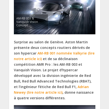
AM-RB 003 &
Vanquish Vision
Concept
Surprise au salon de Genève. Aston Martin
présente deux concepts routiers dérivés de
son hypercar
AM-RB 001 nommée Valkyrie (lire
notre article ici)
et de sa déclinaison
compétition AMR Pro : les AM-RB 003 et
Vanquish Vision. Le projet d’hypercar
développé avec la division ingénierie de Red
Bull, Red Bull Advanced Technologies (RBAT),
et l’ingénieur fétiche de Red Bull F1,
Adrian
Newey (lire notre article ici)
, donne naissance
à quatre versions différentes.