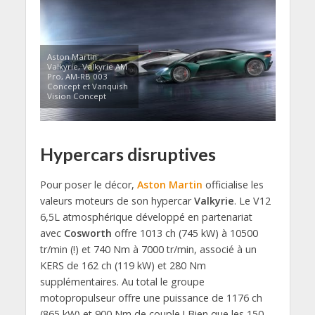
Aston Martin
Valkyrie, Valkyrie AM
Pro, AM-RB 003
Concept et Vanquish
Vision Concept
Hypercars disruptives
Pour poser le décor,
Aston Martin
officialise les
valeurs moteurs de son hypercar
Valkyrie
. Le V12
6,5L atmosphérique développé en partenariat
avec
Cosworth
offre 1013 ch (745 kW) à 10500
tr/min (!) et 740 Nm à 7000 tr/min, associé à un
KERS de 162 ch (119 kW) et 280 Nm
supplémentaires. Au total le groupe
motopropulseur offre une puissance de 1176 ch
(865 kW) et 900 Nm de couple ! Bien que les 150