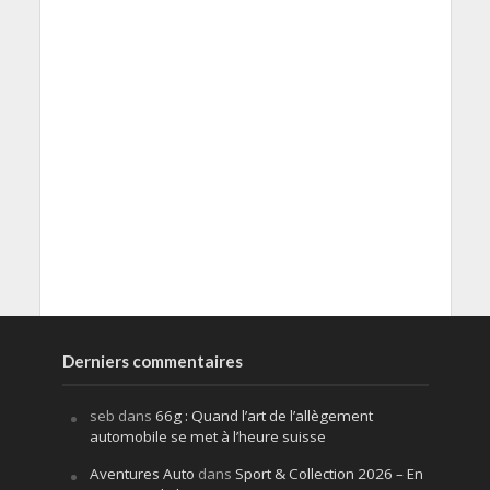
Derniers commentaires
seb
dans
66g : Quand l’art de l’allègement
automobile se met à l’heure suisse
Aventures Auto
dans
Sport & Collection 2026 – En