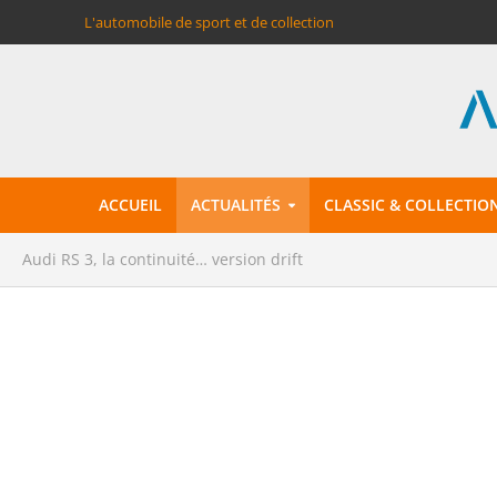
L'automobile de sport et de collection
ACCUEIL
ACTUALITÉS
CLASSIC & COLLECTIO
Audi RS 3, la continuité… version drift