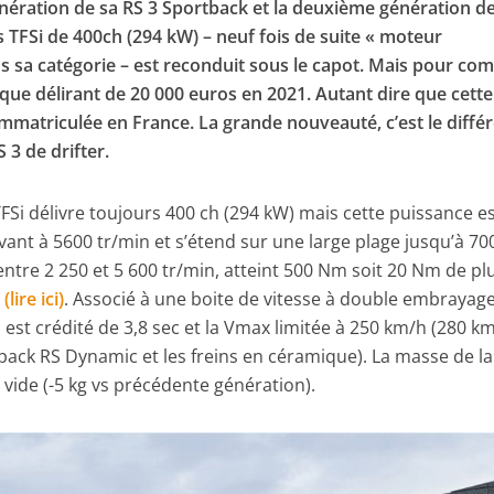
énération de sa RS 3 Sportback et la deuxième génération d
es TFSi de 400ch (294 kW) – neuf fois de suite « moteur
ns sa catégorie – est reconduit sous le capot. Mais pour co
que délirant de 20 000 euros en 2021. Autant dire que cette
immatriculée en France. La grande nouveauté, c’est le différ
S 3 de drifter.
TFSi délivre toujours 400 ch (294 kW) mais cette puissance e
vant à 5600 tr/min et s’étend sur une large plage jusqu’à 70
entre 2 250 et 5 600 tr/min, atteint 500 Nm soit 20 Nm de pl
lire ici)
. Associé à une boite de vitesse à double embrayage
 est crédité de 3,8 sec et la Vmax limitée à 250 km/h (280 k
 pack RS Dynamic et les freins en céramique). La masse de la
 vide (-5 kg vs précédente génération).