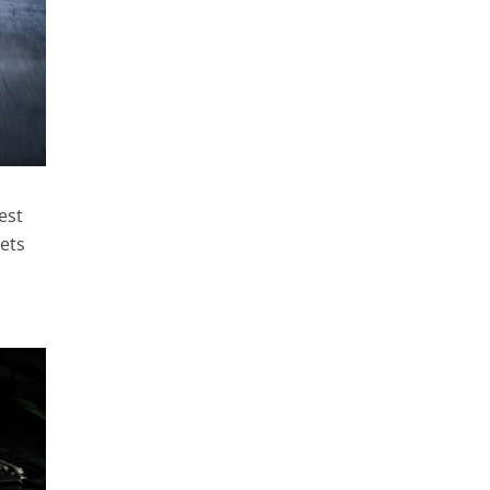
est
ets