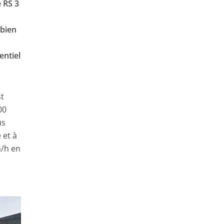
e RS
3
mbien
entiel
st
00
us
 et à
m/h en