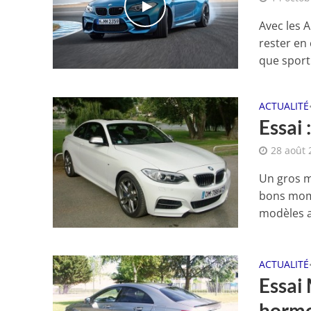
Avec les 
rester en
que sporti
ACTUALITÉ
Essai
28 août 
Un gros m
bons mome
modèles a 
ACTUALITÉ
Essai
horm