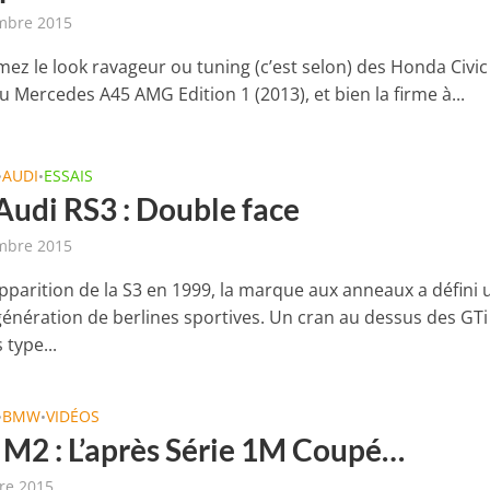
mbre 2015
mez le look ravageur ou tuning (c’est selon) des Honda Civi
u Mercedes A45 AMG Edition 1 (2013), et bien la firme à...
AUDI
ESSAIS
•
•
Audi RS3 : Double face
mbre 2015
apparition de la S3 en 1999, la marque aux anneaux a défini 
génération de berlines sportives. Un cran au dessus des GTi
 type...
BMW
VIDÉOS
•
•
2 : L’après Série 1M Coupé…
re 2015