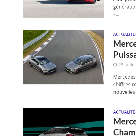
génération
–...
ACTUALITÉ
Merce
Puiss
23 juille
Mercedes-
chiffres r
nouvelles 
ACTUALITÉ
Merce
Champ