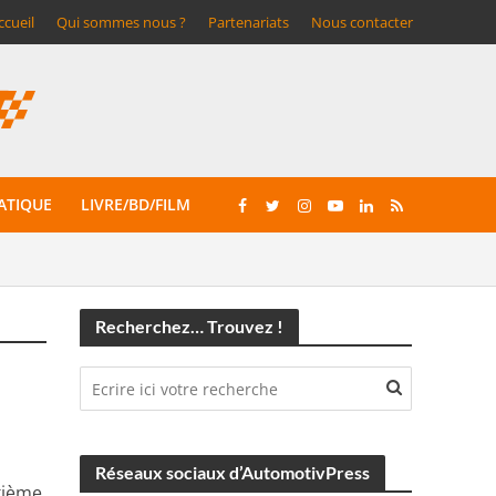
ccueil
Qui sommes nous ?
Partenariats
Nous contacter
ATIQUE
LIVRE/BD/FILM
Recherchez… Trouvez !
Réseaux sociaux d’AutomotivPress
xième