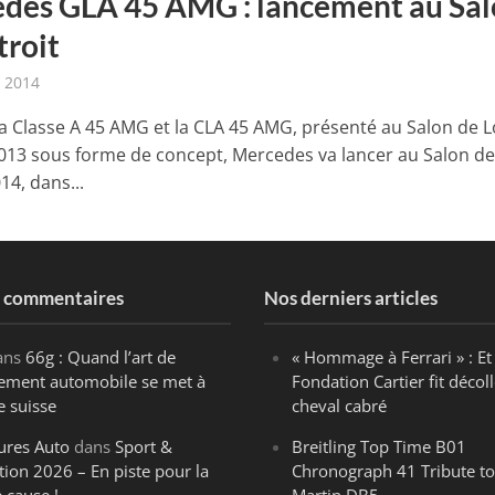
des GLA 45 AMG : lancement au Sa
troit
r 2014
la Classe A 45 AMG et la CLA 45 AMG, présenté au Salon de L
013 sous forme de concept, Mercedes va lancer au Salon d
14, dans...
s commentaires
Nos derniers articles
ans
66g : Quand l’art de
« Hommage à Ferrari » : Et 
ègement automobile se met à
Fondation Cartier fit décoll
e suisse
cheval cabré
ures Auto
dans
Sport &
Breitling Top Time B01
tion 2026 – En piste pour la
Chronograph 41 Tribute to