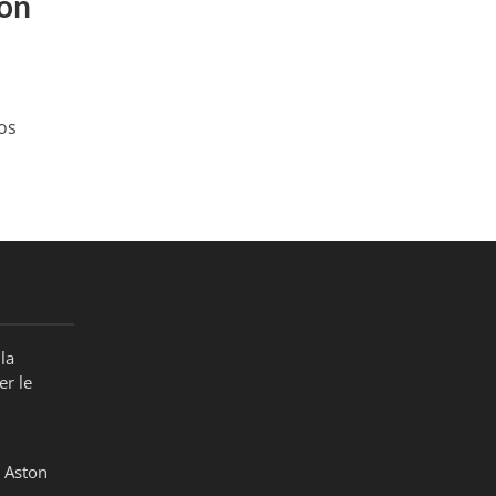
lon
os
e
la
er le
 Aston