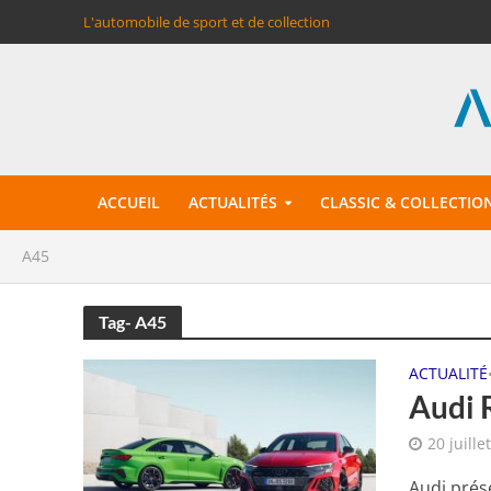
L'automobile de sport et de collection
ACCUEIL
ACTUALITÉS
CLASSIC & COLLECTIO
A45
Tag- A45
ACTUALITÉ
Audi R
20 juille
Audi prés