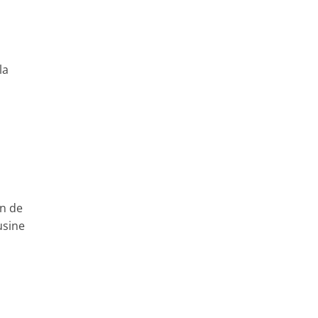
la
on de
usine