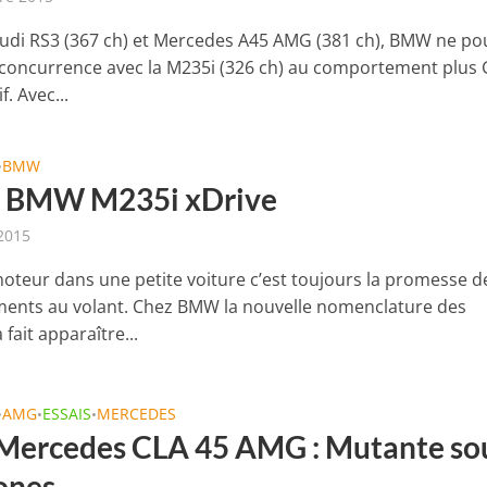
Audi RS3 (367 ch) et Mercedes A45 AMG (381 ch), BMW ne po
 concurrence avec la M235i (326 ch) au comportement plus
f. Avec...
BMW
•
 : BMW M235i xDrive
2015
oteur dans une petite voiture c’est toujours la promesse d
nts au volant. Chez BMW la nouvelle nomenclature des
fait apparaître...
AMG
ESSAIS
MERCEDES
•
•
•
 Mercedes CLA 45 AMG : Mutante so
ones