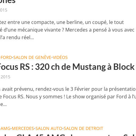
2015
tez entre une compacte, une berline, un coupé, le tout
 d’une mécanique vivante ? Mercedes a pensé à vous avec 
’a rendu réel...
FORD
SALON DE GENÈVE
VIDÉOS
•
•
•
Focus RS : 320 ch de Mustang à Block
r 2015
 avait prévenu, rendez-vous le 3 Février pour la présentati
le Focus RS. Nous y sommes ! Le show organisé par Ford à l’
...
AMG
MERCEDES
SALON AUTO
SALON DE DETROIT
•
•
•
•