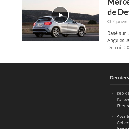
Merce
de De
7 janvie
Basé sur 
Angeles 2
Detroit 20
Dernier
seb
d
l’all
l’heur
Avent
Collec