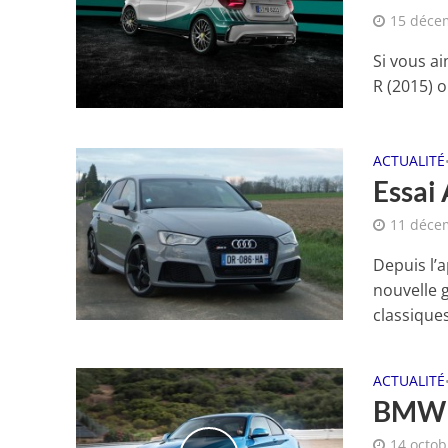
15 déce
Si vous ai
R (2015) o
ACTUALITÉ
Essai 
11 déce
Depuis l’
nouvelle 
classiques
ACTUALITÉ
BMW M
14 octob