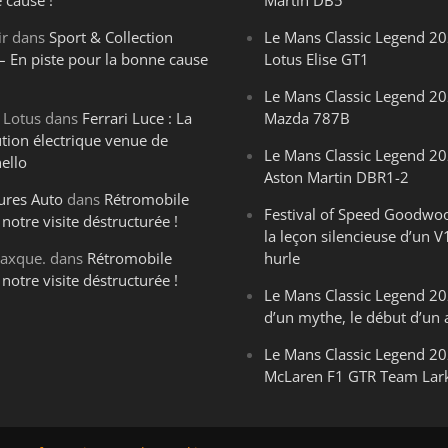
 cause !
Martin DB5
ir
dans
Sport & Collection
Le Mans Classic Legend 20
– En piste pour la bonne cause
Lotus Elise GT1
Le Mans Classic Legend 20
 Lotus
dans
Ferrari Luce : La
Mazda 787B
ution électrique venue de
Le Mans Classic Legend 20
ello
Aston Martin DBR1-2
ures Auto
dans
Rétromobile
Festival of Speed Goodwo
notre visite déstructurée !
la leçon silencieuse d’un V
axque.
dans
Rétromobile
hurle
notre visite déstructurée !
Le Mans Classic Legend 202
d’un mythe, le début d’un 
Le Mans Classic Legend 20
McLaren F1 GTR Team Lar