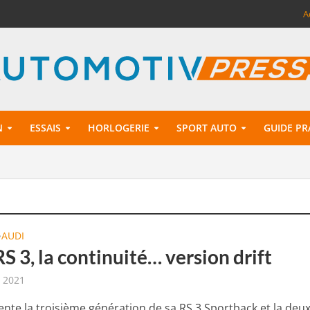
A
N
ESSAIS
HORLOGERIE
SPORT AUTO
GUIDE PR
AUDI
•
S 3, la continuité… version drift
t 2021
ente la troisième génération de sa RS 3 Sportback et la deu