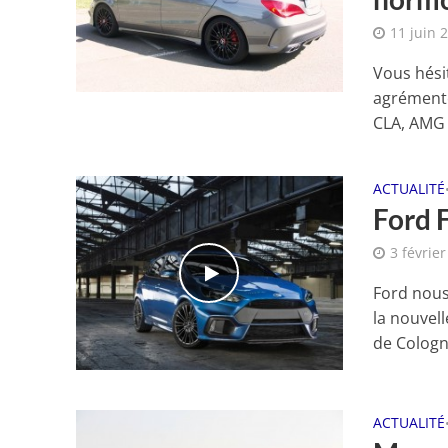
11 juin 
Vous hési
agrémenté
CLA, AMG l
ACTUALITÉ
Ford 
3 févrie
Ford nous
la nouvel
de Cologne
ACTUALITÉ