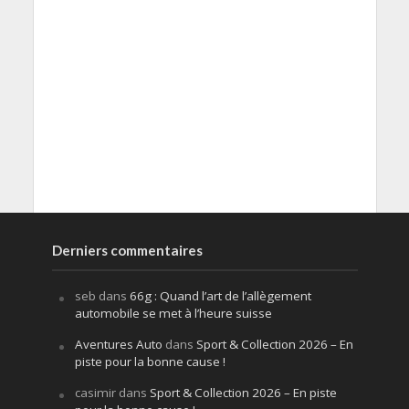
Derniers commentaires
seb
dans
66g : Quand l’art de l’allègement
automobile se met à l’heure suisse
Aventures Auto
dans
Sport & Collection 2026 – En
piste pour la bonne cause !
casimir
dans
Sport & Collection 2026 – En piste