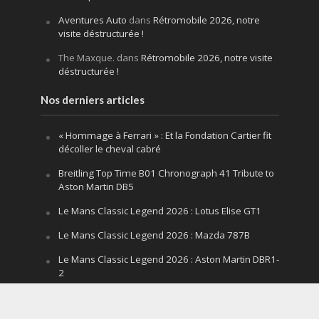
Aventures Auto
dans
Rétromobile 2026, notre
visite déstructurée !
The Maxque.
dans
Rétromobile 2026, notre visite
déstructurée !
Nos derniers articles
« Hommage à Ferrari » : Et la Fondation Cartier fit
décoller le cheval cabré
Breitling Top Time B01 Chronograph 41 Tribute to
Aston Martin DB5
Le Mans Classic Legend 2026 : Lotus Elise GT1
Le Mans Classic Legend 2026 : Mazda 787B
Le Mans Classic Legend 2026 : Aston Martin DBR1-
2
Festival of Speed Goodwood 2026 : la leçon
silencieuse d’un V12 qui hurle