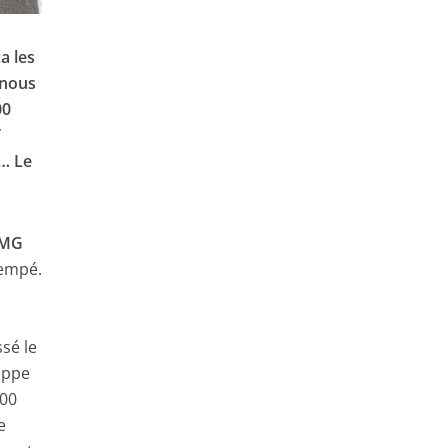
a les
 nous
00
T
s… Le
MG
rempé.
ssé le
oppe
000
e