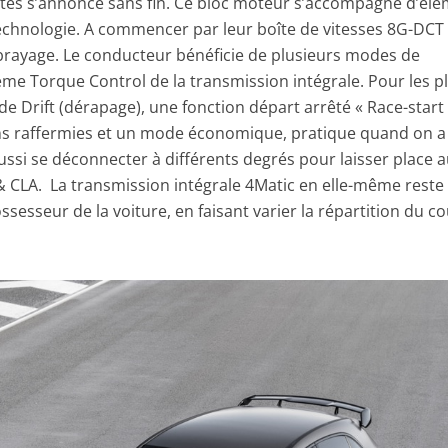
tes s’annonce sans fin. Ce bloc moteur s’accompagne d’él
technologie. A commencer par leur boîte de vitesses 8G-DCT
rayage. Le conducteur bénéficie de plusieurs modes de
ème Torque Control de la transmission intégrale. Pour les p
de Drift (dérapage), une fonction départ arrêté « Race-start 
s raffermies et un mode économique, pratique quand on a
aussi se déconnecter à différents degrés pour laisser place 
CLA. La transmission intégrale 4Matic en elle-même reste
sesseur de la voiture, en faisant varier la répartition du c