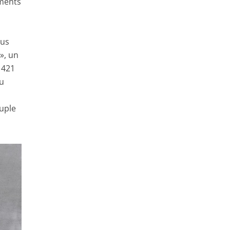
éments
lus
», un
 421
au
ouple