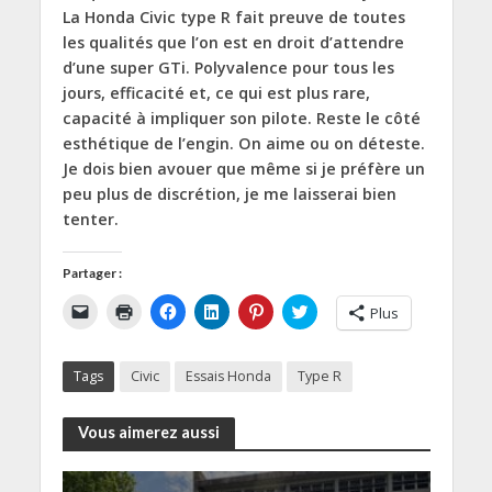
La Honda Civic type R fait preuve de toutes
les qualités que l’on est en droit d’attendre
d’une super GTi. Polyvalence pour tous les
jours, efficacité et, ce qui est plus rare,
capacité à impliquer son pilote. Reste le côté
esthétique de l’engin. On aime ou on déteste.
Je dois bien avouer que même si je préfère un
peu plus de discrétion, je me laisserai bien
tenter.
Partager :
C
C
C
C
C
C
Plus
l
l
l
l
l
l
i
i
i
i
i
i
q
q
q
q
q
q
u
u
u
u
u
u
Tags
Civic
Essais Honda
Type R
e
e
e
e
e
e
r
r
z
z
z
z
p
p
p
p
p
p
o
o
o
o
o
o
Vous aimerez aussi
u
u
u
u
u
u
r
r
r
r
r
r
e
i
p
p
p
p
n
m
a
a
a
a