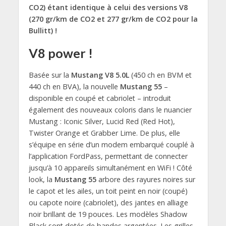
CO2) étant identique à celui des versions V8
(270 gr/km de CO2 et 277 gr/km de CO2 pour la
Bullitt) !
V8 power !
Basée sur la
Mustang V8 5.0L
(450 ch en BVM et
440 ch en BVA), la nouvelle
Mustang 55
–
disponible en coupé et cabriolet – introduit
également des nouveaux coloris dans le nuancier
Mustang : Iconic Silver, Lucid Red (Red Hot),
Twister Orange et Grabber Lime. De plus, elle
s’équipe en série d’un modem embarqué couplé à
l’application FordPass, permettant de connecter
jusqu’à 10 appareils simultanément en WiFi ! Côté
look, la
Mustang 55
arbore des rayures noires sur
le capot et les ailes, un toit peint en noir (coupé)
ou capote noire (cabriolet), des jantes en alliage
noir brillant de 19 pouces. Les modèles Shadow
Black sont dotés de bandes argentées. Les grilles