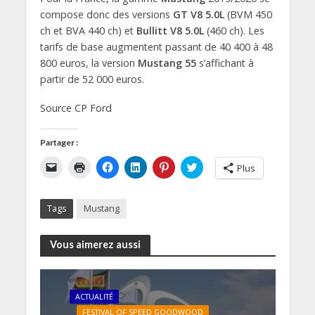
compose donc des versions
GT V8 5.0L
(BVM 450
ch et BVA 440 ch) et
Bullitt V8 5.0L
(460 ch). Les
tarifs de base augmentent passant de 40 400 à 48
800 euros, la version
Mustang 55
s’affichant à
partir de 52 000 euros.
Source CP Ford
Partager :
C
C
C
C
C
C
Plus
l
l
l
l
l
l
i
i
i
i
i
i
q
q
q
q
q
q
u
u
u
u
u
u
Tags
Mustang
e
e
e
e
e
e
r
r
z
z
z
z
p
p
p
p
p
p
o
o
o
o
o
o
Vous aimerez aussi
u
u
u
u
u
u
r
r
r
r
r
r
e
i
p
p
p
p
n
m
a
a
a
a
v
p
r
r
r
r
o
r
t
t
t
t
ACTUALITÉ
y
i
a
a
a
a
e
m
g
g
g
g
FESTIVAL OF SPEED GOODWOOD